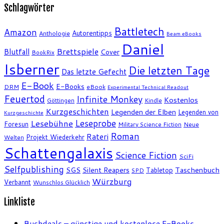
Schlagwörter
Battletech
Amazon
Autorentipps
Anthologie
Beam eBooks
Daniel
Brettspiele
Blutfall
Cover
BookRix
Isberner
Die letzten Tage
Das letzte Gefecht
E-Book
E-Books
DRM
eBook
Experimental Technical Readout
Feuertod
Infinite Monkey
Kostenlos
Göttingen
Kindle
Kurzgeschichten
Legenden der Elben
Legenden von
Kurzgeschichte
Leseprobe
Lesebühne
Foresun
Military Science Fiction
Neue
Roman
Rateri
Projekt Wiederkehr
Welten
Schattengalaxis
Science Fiction
SciFi
Selfpublishing
SGS
Silent Reapers
Taschenbuch
Tabletop
SPD
Würzburg
Verbannt
Wunschlos Glücklich
Linkliste
Buchdeals – günstige und kostenlose E-Books