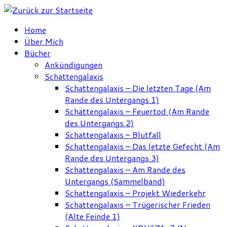
Zum
Inhalt
Home
springen
Über Mich
Bücher
Ankündigungen
Schattengalaxis
Schattengalaxis – Die letzten Tage (Am
Rande des Untergangs 1)
Schattengalaxis – Feuertod (Am Rande
des Untergangs 2)
Schattengalaxis – Blutfall
Schattengalaxis – Das letzte Gefecht (Am
Rande des Untergangs 3)
Schattengalaxis – Am Rande des
Untergangs (Sammelband)
Schattengalaxis – Projekt Wiederkehr
Schattengalaxis – Trügerischer Frieden
(Alte Feinde 1)