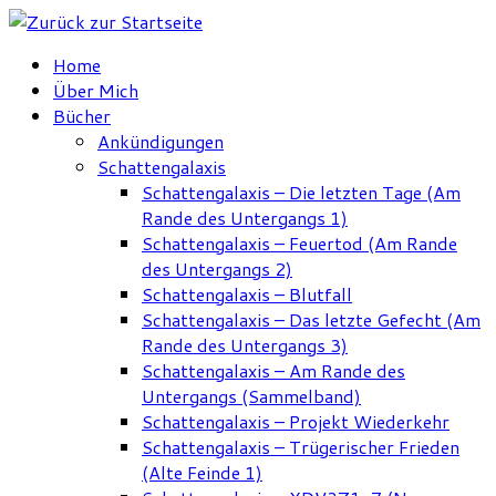
Zum
Inhalt
Home
springen
Über Mich
Bücher
Ankündigungen
Schattengalaxis
Schattengalaxis – Die letzten Tage (Am
Rande des Untergangs 1)
Schattengalaxis – Feuertod (Am Rande
des Untergangs 2)
Schattengalaxis – Blutfall
Schattengalaxis – Das letzte Gefecht (Am
Rande des Untergangs 3)
Schattengalaxis – Am Rande des
Untergangs (Sammelband)
Schattengalaxis – Projekt Wiederkehr
Schattengalaxis – Trügerischer Frieden
(Alte Feinde 1)