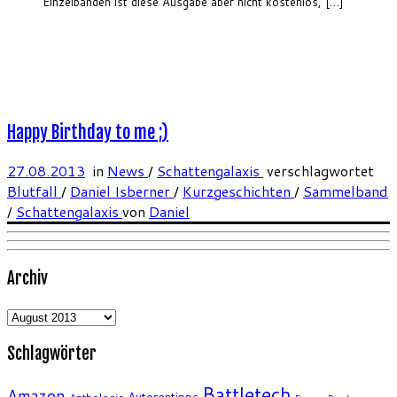
Einzelbänden ist diese Ausgabe aber nicht kostenlos, […]
Happy Birthday to me ;)
27.08.2013
in
News
/
Schattengalaxis
verschlagwortet
Blutfall
/
Daniel Isberner
/
Kurzgeschichten
/
Sammelband
/
Schattengalaxis
von
Daniel
Archiv
Archiv
Schlagwörter
Battletech
Amazon
Autorentipps