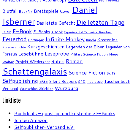
Anthologie
Beam eBooks
Daniel
Brettspiele
Blutfall
Cover
BookRix
Isberner
Die letzten Tage
Das letzte Gefecht
E-Book
E-Books
DRM
eBook
Experimental Technical Readout
Feuertod
Infinite Monkey
Kostenlos
Göttingen
Kindle
Kurzgeschichten
Legenden der Elben
Legenden von
Kurzgeschichte
Leseprobe
Lesebühne
Foresun
Military Science Fiction
Neue
Roman
Rateri
Projekt Wiederkehr
Welten
Schattengalaxis
Science Fiction
SciFi
Selfpublishing
SGS
Silent Reapers
Taschenbuch
Tabletop
SPD
Würzburg
Verbannt
Wunschlos Glücklich
Linkliste
Buchdeals – günstige und kostenlose E-Books
Ich bei Amazon
Selfpublisher-Verband e.V.