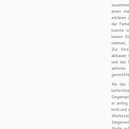
zusammen
einen m
erklären 
der Farbe
konnte i
keinen St
nehmen, 
Zur Str
abbauen 
und das 
anhöre
gerechtfe
Als das 
befürcht
Gegenspi
er anfing
hold und 
Werkstat
Siegeswil
Stufe auf