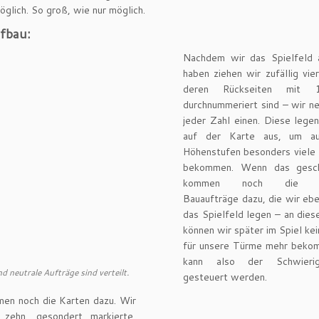
öglich. So groß, wie nur möglich.
fbau:
Nachdem wir das Spielfeld 
haben ziehen wir zufällig vie
deren Rückseiten mi
durchnummeriert sind – wir n
jeder Zahl einen. Diese lege
auf der Karte aus, um au
Höhenstufen besonders viele 
bekommen. Wenn das gesch
kommen noch die ne
Bauaufträge dazu, die wir ebe
das Spielfeld legen – an dies
können wir später im Spiel ke
für unsere Türme mehr bekom
kann also der Schwierigk
d neutrale Aufträge sind verteilt.
gesteuert werden.
en noch die Karten dazu. Wir
n zehn, gesondert markierte,