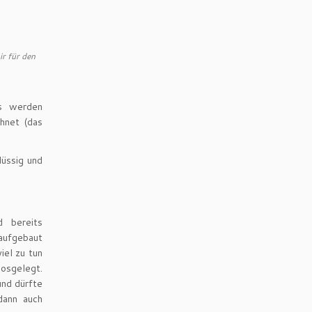
ir für den
es werden
hnet (das
lüssig und
 bereits
ufgebaut
iel zu tun
osgelegt.
und dürfte
dann auch