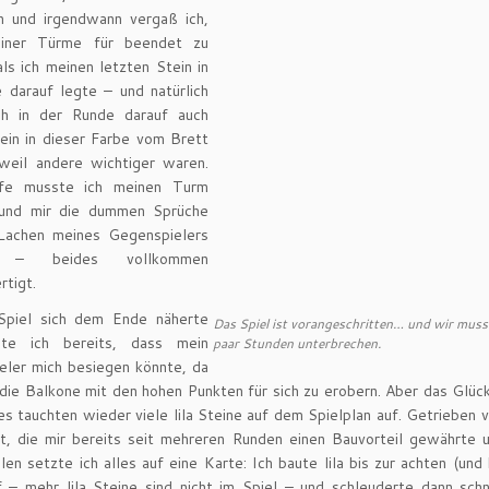
 und irgendwann vergaß ich,
einer Türme für beendet zu
als ich meinen letzten Stein in
 darauf legte – und natürlich
ch in der Runde darauf auch
ein in dieser Farbe vom Brett
weil andere wichtiger waren.
afe musste ich meinen Turm
und mir die dummen Sprüche
Lachen meines Gegenspielers
n – beides vollkommen
rtigt.
Spiel sich dem Ende näherte
Das Spiel ist vorangeschritten… und wir musst
ete ich bereits, dass mein
paar Stunden unterbrechen.
eler mich besiegen könnte, da
 die Balkone mit den hohen Punkten für sich zu erobern. Aber das Glück
es tauchten wieder viele lila Steine auf dem Spielplan auf. Getrieben 
t, die mir bereits seit mehreren Runden einen Bauvorteil gewährte 
len setzte ich alles auf eine Karte: Ich baute lila bis zur achten (und
 – mehr lila Steine sind nicht im Spiel – und schleuderte dann sch