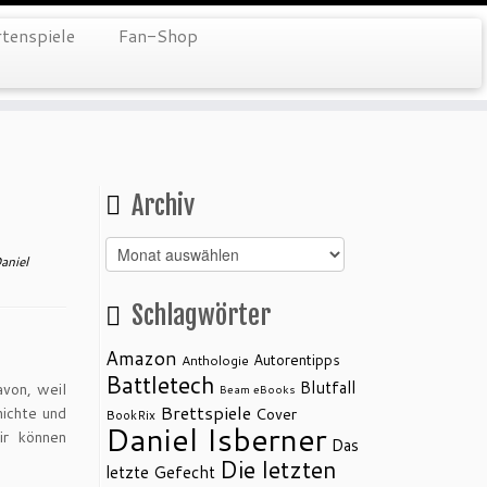
tenspiele
Fan-Shop
Archiv
Archiv
aniel
Schlagwörter
Amazon
Autorentipps
Anthologie
Battletech
Blutfall
avon, weil
Beam eBooks
Brettspiele
hichte und
Cover
BookRix
Daniel Isberner
ir können
Das
Die letzten
letzte Gefecht