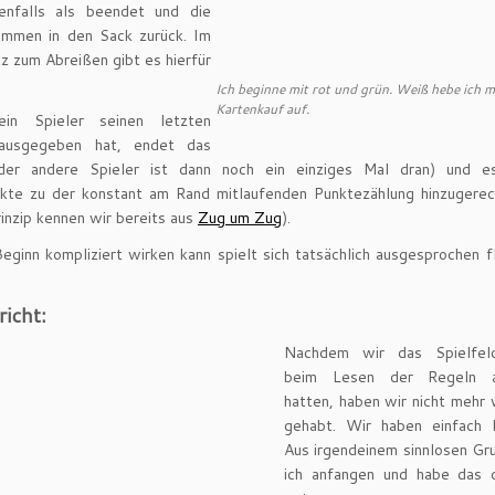
nfalls als beendet und die
ommen in den Sack zurück. Im
 zum Abreißen gibt es hierfür
Ich beginne mit rot und grün. Weiß hebe ich m
Kartenkauf auf.
ein Spieler seinen letzten
 ausgegeben hat, endet das
eder andere Spieler ist dann noch ein einziges Mal dran) und 
kte zu der konstant am Rand mitlaufenden Punktezählung hinzugerec
inzip kennen wir bereits aus
Zug um Zug
).
ginn kompliziert wirken kann spielt sich tatsächlich ausgesprochen f
richt:
Nachdem wir das Spielfeld
beim Lesen der Regeln a
hatten, haben wir nicht mehr v
gehabt. Wir haben einfach l
Aus irgendeinem sinnlosen Gr
ich anfangen und habe das 