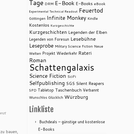
Tage
E-Book
E-Books
DRM
eBook
Feuertod
Experimental Technical Readout
Infinite Monkey
Göttingen
Kindle
Kostenlos
Kurzgeschichte
Kurzgeschichten
Legenden der Elben
Lesebühne
Legenden von Foresun
Leseprobe
Military Science Fiction
Neue
Rateri
Projekt Wiederkehr
Welten
Roman
Schattengalaxis
Science Fiction
SciFi
Selfpublishing
SGS
Silent Reapers
Taschenbuch
Tabletop
Verbannt
SPD
Würzburg
Wunschlos Glücklich
Linkliste
anzt
Buchdeals – günstige und kostenlose
E-Books
 zu bauen,