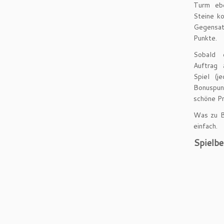
Turm ebe
Steine k
Gegensatz
Punkte.
Sobald 
Auftrag
Spiel (j
Bonuspun
schöne Pr
Was zu Be
einfach.
Spielbe