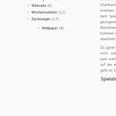
Startka
(6)
Webseite
kommen a
(11)
Wochenrückblick
dem Spiel
(17)
Zeichnungen
gezogen
Bauteil
(4)
Wallpaper
kommen o
ebenfalls
Zu guter
noch sei
paar wei
auf der e
geht es l
Spielab