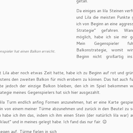
getan.
Da einiges an lila Steinen ver
und Lila die meisten Punkte 
ich von Beginn an eine aggress
Strategie” gefahren. Wa
möglich, habe ich sie mir 
Mein Gegenspieler fu
Balkonstrategie, womit wi
spieler hat einen Balkon erreicht.
Beginn nicht großartig in
t Lila aber noch etwas Zeit hatte, habe ich zu Beginn auf rot und grü
tens den zweiten Balkon für mich erobern zu können. Das hat auch fu
lte jedoch der einzige Balkon bleiben, den ich im Spiel bekommen w
ategie meines Gegenspielers hat sich hier ausgezahlt.
lila Turm endlich anfing Formen anzunehmen, hat er eine Karte gespie
ein von einem meiner Türme abzunehmen und zurück in den Beutel zu s
 habe ich ihm das, indem ich ihm einen Stein (der natürlich lila war) 
klaut” und in meines gelegt habe. Ich fand das nur fair. 😉
egen auf, Türme fielen in sich