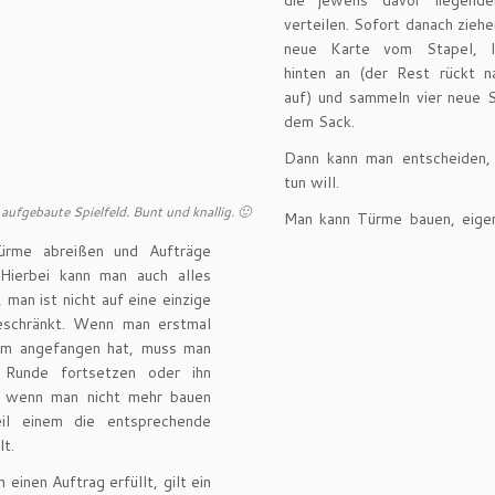
die jeweils davor liegend
verteilen. Sofort danach ziehe
neue Karte vom Stapel, l
hinten an (der Rest rückt n
auf) und sammeln vier neue S
dem Sack.
Dann kann man entscheiden
tun will.
 aufgebaute Spielfeld. Bunt und knallig. 🙂
Man kann Türme bauen, eige
Türme abreißen und Aufträge
. Hierbei kann man auch alles
, man ist nicht auf eine einzige
eschränkt. Wenn man erstmal
rm angefangen hat, muss man
 Runde fortsetzen oder ihn
, wenn man nicht mehr bauen
il einem die entsprechende
lt.
einen Auftrag erfüllt, gilt ein