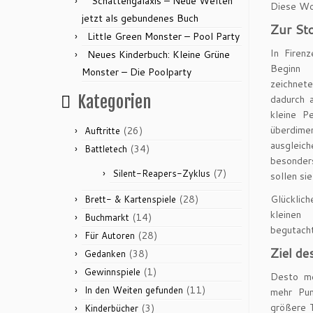
“Schattengalaxis – Neue Welten”
Diese Wo
jetzt als gebundenes Buch
Zur Sto
Little Green Monster – Pool Party
In Firen
Neues Kinderbuch: Kleine Grüne
Beginn 
Monster – Die Poolparty
zeichnete
Kategorien
dadurch 
kleine P
überdim
(26)
Auftritte
ausglei
(34)
Battletech
besonder
(7)
Silent-Reapers-Zyklus
sollen sie
(28)
Glücklic
Brett- & Kartenspiele
kleinen
(14)
Buchmarkt
begutach
(28)
Für Autoren
Ziel de
(38)
Gedanken
(1)
Gewinnspiele
Desto m
(11)
In den Weiten gefunden
mehr Pu
größere T
(3)
Kinderbücher