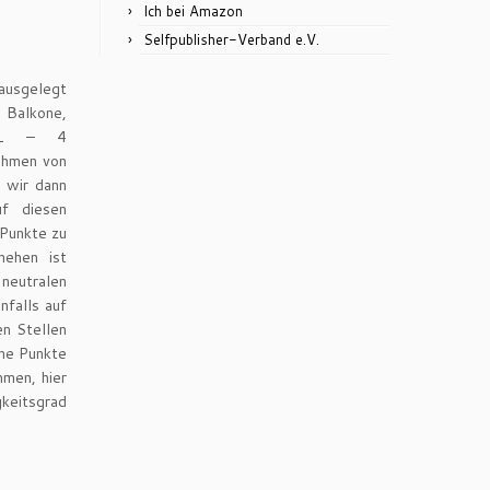
Ich bei Amazon
Selfpublisher-Verband e.V.
ausgelegt
r Balkone,
t 1 – 4
ehmen von
n wir dann
f diesen
Punkte zu
ehen ist
utralen
nfalls auf
en Stellen
ine Punkte
men, hier
eitsgrad