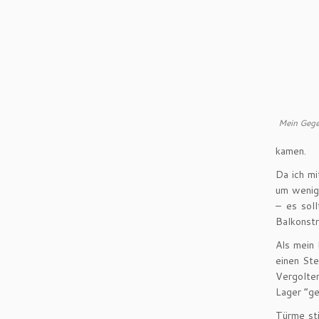
Mein Gegen
kamen.
Da ich mi
um wenigs
– es sol
Balkonstr
Als mein 
einen St
Vergolten
Lager “ge
Türme sti