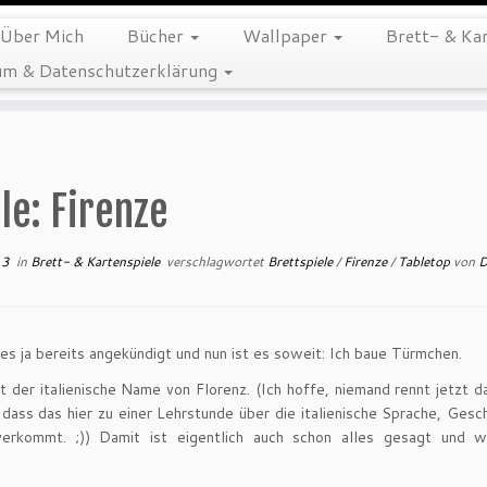
Über Mich
Bücher
Wallpaper
Brett- & Kar
m & Datenschutzerklärung
le: Firenze
13
in
Brett- & Kartenspiele
verschlagwortet
Brettspiele
/
Firenze
/
Tabletop
von
D
 es ja bereits angekündigt und nun ist es soweit: Ich baue Türmchen.
st der italienische Name von Florenz. (Ich hoffe, niemand rennt jetzt d
 dass das hier zu einer Lehrstunde über die italienische Sprache, Gesc
verkommt. ;)) Damit ist eigentlich auch schon alles gesagt und w