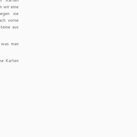
en Karten
n wir eine
egen sie
ach vorne
teine aus
, was man
ne Karten