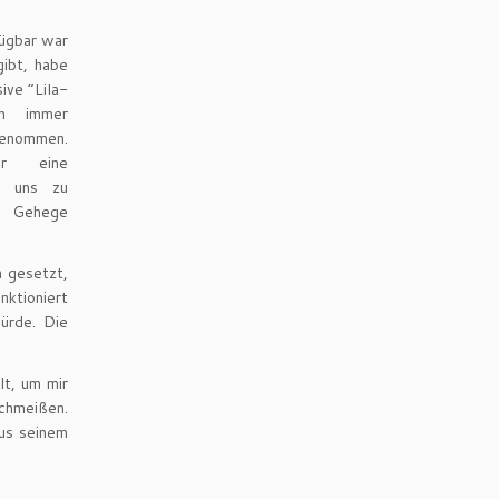
fügbar war
gibt, habe
ive “Lila-
nn immer
genommen.
hr eine
r uns zu
s Gehege
n gesetzt,
nktioniert
ürde. Die
lt, um mir
chmeißen.
aus seinem