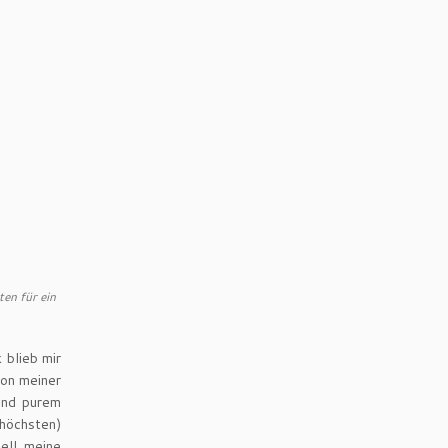
en für ein
 blieb mir
von meiner
und purem
 höchsten)
nell meine