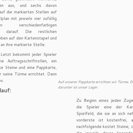
rten aus, und sechs davon
uf die markierten Stellen auf
plan mit jeweils vier zufällig
en verschiedenfarbigen
en darauf. Die restlichen
ben auf den Kartenstapel und
 an ihre markierte Stelle.
 Letzt bekommt jeder Spieler
ne Auftragsschriftrollen, ein
ße Steine und eine Pappkarte,
r seine Türme errichtet. Dann
os.
Auf unserer Pappkarte errichten wir Türme. D
darunter ist unser Lager.
lauf:
Zu Beginn eines jeden Zug
die Spieler eine der Ka
Spielfeld, die sie an sich n
vorderste ist kostenfrei, 
nachfolgende kostet Steine, d