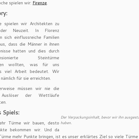
che spielen wir:
Firenze
.
ry:
ze spielen wir Architekten zu
der Neuzeit. In Florenz
n sich einflussreiche Familien
aus, dass die Männer in ihnen
enisse hatten und dies durch
ensionierte Steintürme
chen wollten, was für uns
s viel Arbeit bedeutet. Wir
 nämlich für sie erreichten.
herweise müssen wir nie die
 Auslöser der Wettläufe
ten.
s Spiels:
Der Verpackungsinhalt, bevor wir ihn ausgest
ehr Türme wir bauen, desto
haben.
nkte bekommen wir. Und da
ürme mehr Punkte bringen, ist es unser erklärtes Ziel so viele Türme