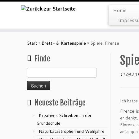
Home
Impressu
Zum
Inhalt
Start
»
Brett- & Kartenspiele
»
Spiele: Firenze
springen
Spie
Finde
Suchen
11.09.20
nach:
Ich hatte
Neueste Beiträge
Firenze i
Kreatives Schreiben an der
er denkt,
Grundschule
Florenz 
Naturkatastrophen und Wahljahre
anfangen.