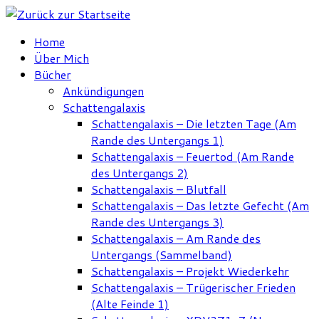
Zum
Inhalt
Home
springen
Über Mich
Bücher
Ankündigungen
Schattengalaxis
Schattengalaxis – Die letzten Tage (Am
Rande des Untergangs 1)
Schattengalaxis – Feuertod (Am Rande
des Untergangs 2)
Schattengalaxis – Blutfall
Schattengalaxis – Das letzte Gefecht (Am
Rande des Untergangs 3)
Schattengalaxis – Am Rande des
Untergangs (Sammelband)
Schattengalaxis – Projekt Wiederkehr
Schattengalaxis – Trügerischer Frieden
(Alte Feinde 1)