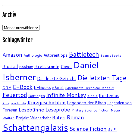
Archiv
Archiv
Schlagwörter
Battletech
Amazon
Autorentipps
Anthologie
Beam eBooks
Daniel
Brettspiele
Blutfall
Cover
BookRix
Isberner
Die letzten Tage
Das letzte Gefecht
E-Book
E-Books
DRM
eBook
Experimental Technical Readout
Feuertod
Infinite Monkey
Kostenlos
Göttingen
Kindle
Kurzgeschichten
Legenden der Elben
Legenden von
Kurzgeschichte
Leseprobe
Lesebühne
Foresun
Military Science Fiction
Neue
Roman
Rateri
Projekt Wiederkehr
Welten
Schattengalaxis
Science Fiction
SciFi