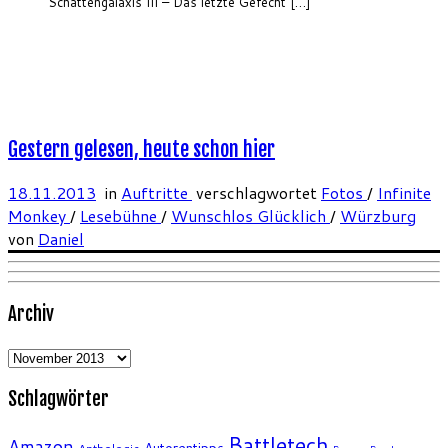
Schattengalaxis III – Das letzte Gefecht […]
Gestern gelesen, heute schon hier
18.11.2013
in
Auftritte
verschlagwortet
Fotos
/
Infinite
Monkey
/
Lesebühne
/
Wunschlos Glücklich
/
Würzburg
von
Daniel
Archiv
Archiv
Schlagwörter
Battletech
Amazon
Autorentipps