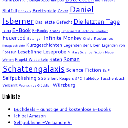
Anthologie
Beam eBooks
Daniel
Brettspiele
Blutfall
Cover
BookRix
Isberner
Die letzten Tage
Das letzte Gefecht
E-Book
E-Books
DRM
eBook
Experimental Technical Readout
Feuertod
Infinite Monkey
Kostenlos
Göttingen
Kindle
Kurzgeschichten
Legenden der Elben
Legenden von
Kurzgeschichte
Leseprobe
Lesebühne
Foresun
Military Science Fiction
Neue
Roman
Rateri
Projekt Wiederkehr
Welten
Schattengalaxis
Science Fiction
SciFi
Selfpublishing
SGS
Silent Reapers
Taschenbuch
Tabletop
SPD
Würzburg
Verbannt
Wunschlos Glücklich
Linkliste
Buchdeals – günstige und kostenlose E-Books
Ich bei Amazon
Selfpublisher-Verband e.V.