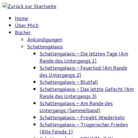
Zum
Inhalt
Home
springen
Über Mich
Bücher
Ankündigungen
Schattengalaxis
Schattengalaxis – Die letzten Tage (Am
Rande des Untergangs 1)
Schattengalaxis – Feuertod (Am Rande
des Untergangs 2)
Schattengalaxis – Blutfall
Schattengalaxis – Das letzte Gefecht (Am
Rande des Untergangs 3)
Schattengalaxis – Am Rande des
Untergangs (Sammelband)
Schattengalaxis – Projekt Wiederkehr
Schattengalaxis – Trügerischer Frieden
(Alte Feinde 1)