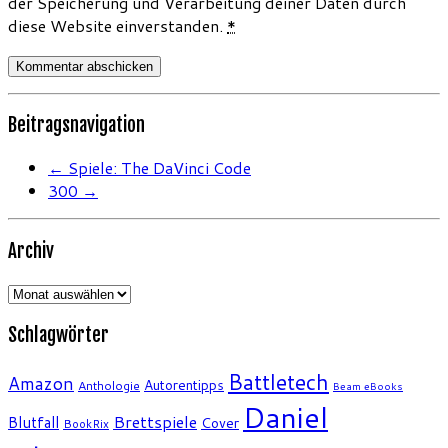
der Speicherung und Verarbeitung deiner Daten durch
diese Website einverstanden.
*
Beitragsnavigation
←
Spiele: The DaVinci Code
300
→
Archiv
Archiv
Schlagwörter
Battletech
Amazon
Autorentipps
Anthologie
Beam eBooks
Daniel
Brettspiele
Blutfall
Cover
BookRix