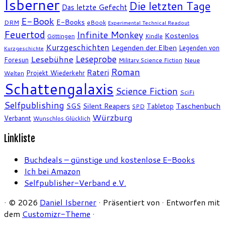
Isberner
Die letzten Tage
Das letzte Gefecht
E-Book
E-Books
DRM
eBook
Experimental Technical Readout
Feuertod
Infinite Monkey
Kostenlos
Göttingen
Kindle
Kurzgeschichten
Legenden der Elben
Legenden von
Kurzgeschichte
Leseprobe
Lesebühne
Foresun
Military Science Fiction
Neue
Roman
Rateri
Projekt Wiederkehr
Welten
Schattengalaxis
Science Fiction
SciFi
Selfpublishing
SGS
Silent Reapers
Taschenbuch
Tabletop
SPD
Würzburg
Verbannt
Wunschlos Glücklich
Linkliste
Buchdeals – günstige und kostenlose E-Books
Ich bei Amazon
Selfpublisher-Verband e.V.
·
© 2026
Daniel Isberner
·
Präsentiert von
·
Entworfen mit
dem
Customizr-Theme
·