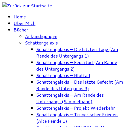
Zum
Inhalt
Home
springen
Über Mich
Bücher
Ankündigungen
Schattengalaxis
Schattengalaxis – Die letzten Tage (Am
Rande des Untergangs 1)
Schattengalaxis – Feuertod (Am Rande
des Untergangs 2)
Schattengalaxis – Blutfall
Schattengalaxis – Das letzte Gefecht (Am
Rande des Untergangs 3)
Schattengalaxis – Am Rande des
Untergangs (Sammelband)
Schattengalaxis – Projekt Wiederkehr
Schattengalaxis – Trügerischer Frieden
(Alte Feinde 1)