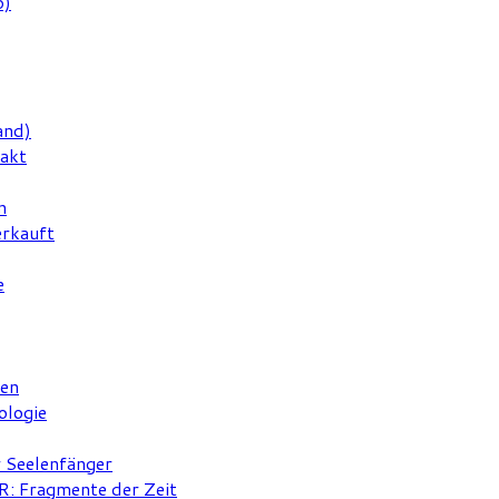
6)
and)
rakt
n
erkauft
e
ten
ologie
r Seelenfänger
 Fragmente der Zeit