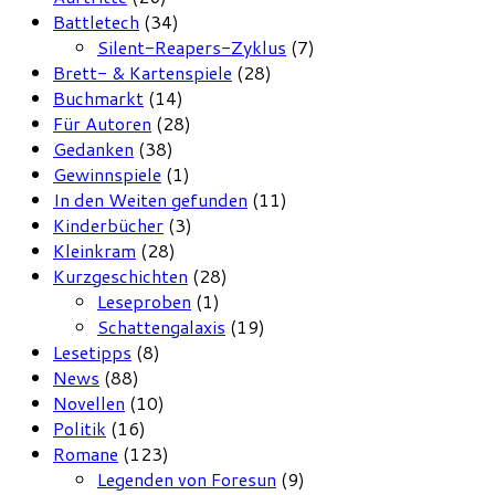
Battletech
(34)
Silent-Reapers-Zyklus
(7)
Brett- & Kartenspiele
(28)
Buchmarkt
(14)
Für Autoren
(28)
Gedanken
(38)
Gewinnspiele
(1)
In den Weiten gefunden
(11)
Kinderbücher
(3)
Kleinkram
(28)
Kurzgeschichten
(28)
Leseproben
(1)
Schattengalaxis
(19)
Lesetipps
(8)
News
(88)
Novellen
(10)
Politik
(16)
Romane
(123)
Legenden von Foresun
(9)