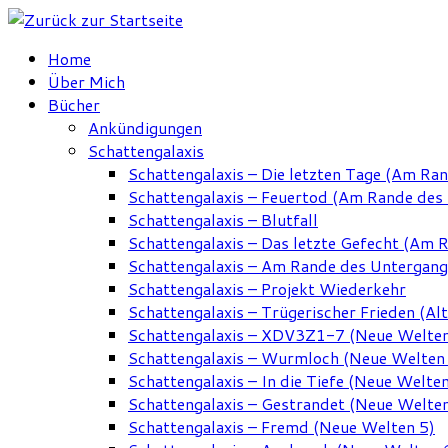
Zum
Inhalt
Home
springen
Über Mich
Bücher
Ankündigungen
Schattengalaxis
Schattengalaxis – Die letzten Tage (Am Ra
Schattengalaxis – Feuertod (Am Rande des
Schattengalaxis – Blutfall
Schattengalaxis – Das letzte Gefecht (Am 
Schattengalaxis – Am Rande des Untergan
Schattengalaxis – Projekt Wiederkehr
Schattengalaxis – Trügerischer Frieden (Alt
Schattengalaxis – XDV3Z1-7 (Neue Welten
Schattengalaxis – Wurmloch (Neue Welten
Schattengalaxis – In die Tiefe (Neue Welten
Schattengalaxis – Gestrandet (Neue Welten
Schattengalaxis – Fremd (Neue Welten 5)