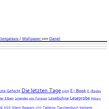
tengalaxis
/
Wallpaper
von
Daniel
Die letzten Tage
E-Book
tzte Gefecht
E-Books
DRM
Leseprobe
Lesebühne
er Elben
Legenden von Foresun
Military
ng
SGS
Silent Reapers
Taschenbuch
Tabletop
Verbannt
SPD