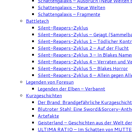
Schattengalaxis – Ausbruch (Neue Welten 
Schattengalaxis – Neue Welten
Schattengalaxis – Fragmente
Battletech
Silent-Reapers-Zyklus
Silent-Reapers-Zyklus – Gejagt (Sammelb
Silent-Reapers-Zyklus 1 – Tödlicher Kont
Silent-Reapers-Zyklus 2 – Auf der Flucht
Silent-Reapers-Zyklus 3 – In Blakes Name
Silent-Reapers-Zyklus 4 – Verraten und V
Silent-Reapers-Zyklus 5 – Blakes Horror
Silent-Reapers-Zyklus 6 – Allein gegen All
Legenden von Foresun
Legenden der Elben – Verbannt
Kurzgeschichten
Der Brand: Brandgefährliche Kurzgeschich
Blutroter Stahl: Eine Sword&Sorcery-Anth
Artefakte
Geisterland – Geschichten aus der Welt de
ULTIMA RATIO – Im Schatten von MUTTER: