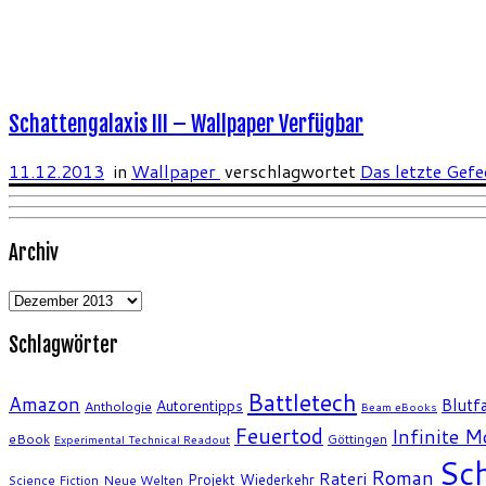
Schattengalaxis III – Wallpaper Verfügbar
11.12.2013
in
Wallpaper
verschlagwortet
Das letzte Gef
Archiv
Archiv
Schlagwörter
Battletech
Amazon
Blutfa
Autorentipps
Anthologie
Beam eBooks
Feuertod
Infinite 
eBook
Göttingen
Experimental Technical Readout
Sch
Roman
Rateri
Projekt Wiederkehr
Science Fiction
Neue Welten