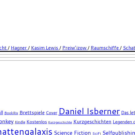
echt
/
Hagner
/
Kasim Lewis
/
Preiw’izow
/
Raumschiffe
/
Schat
Daniel Isberner
Brettspiele
ll
Das le
Cover
BookRix
Monkey
Kurzgeschichten
Kostenlos
Legenden d
Kindle
Kurzgeschichte
attengalaxis
Science Fiction
Selfpublishi
SciFi