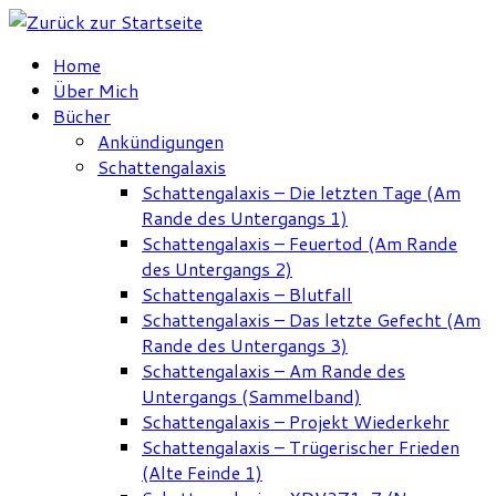
Zum
Inhalt
Home
springen
Über Mich
Bücher
Ankündigungen
Schattengalaxis
Schattengalaxis – Die letzten Tage (Am
Rande des Untergangs 1)
Schattengalaxis – Feuertod (Am Rande
des Untergangs 2)
Schattengalaxis – Blutfall
Schattengalaxis – Das letzte Gefecht (Am
Rande des Untergangs 3)
Schattengalaxis – Am Rande des
Untergangs (Sammelband)
Schattengalaxis – Projekt Wiederkehr
Schattengalaxis – Trügerischer Frieden
(Alte Feinde 1)