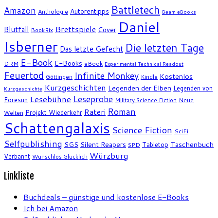
Battletech
Amazon
Autorentipps
Anthologie
Beam eBooks
Daniel
Brettspiele
Blutfall
Cover
BookRix
Isberner
Die letzten Tage
Das letzte Gefecht
E-Book
E-Books
DRM
eBook
Experimental Technical Readout
Feuertod
Infinite Monkey
Kostenlos
Göttingen
Kindle
Kurzgeschichten
Legenden der Elben
Legenden von
Kurzgeschichte
Leseprobe
Lesebühne
Foresun
Military Science Fiction
Neue
Roman
Rateri
Projekt Wiederkehr
Welten
Schattengalaxis
Science Fiction
SciFi
Selfpublishing
SGS
Silent Reapers
Taschenbuch
Tabletop
SPD
Würzburg
Verbannt
Wunschlos Glücklich
Linkliste
Buchdeals – günstige und kostenlose E-Books
Ich bei Amazon