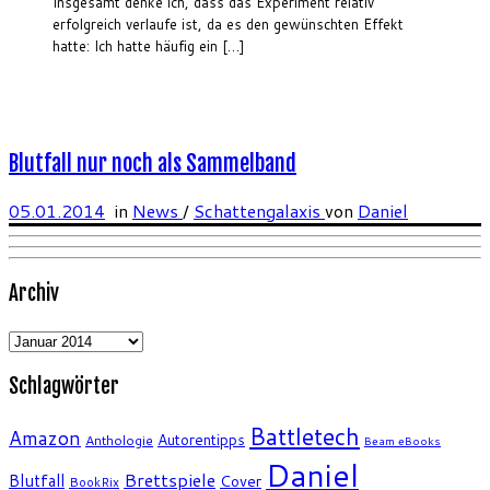
Insgesamt denke ich, dass das Experiment relativ
erfolgreich verlaufe ist, da es den gewünschten Effekt
hatte: Ich hatte häufig ein […]
Blutfall nur noch als Sammelband
05.01.2014
in
News
/
Schattengalaxis
von
Daniel
Archiv
Archiv
Schlagwörter
Battletech
Amazon
Autorentipps
Anthologie
Beam eBooks
Daniel
Brettspiele
Blutfall
Cover
BookRix