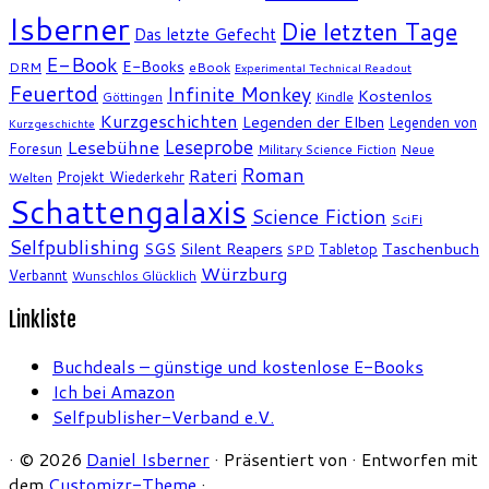
Isberner
Die letzten Tage
Das letzte Gefecht
E-Book
E-Books
DRM
eBook
Experimental Technical Readout
Feuertod
Infinite Monkey
Kostenlos
Göttingen
Kindle
Kurzgeschichten
Legenden der Elben
Legenden von
Kurzgeschichte
Leseprobe
Lesebühne
Foresun
Military Science Fiction
Neue
Roman
Rateri
Projekt Wiederkehr
Welten
Schattengalaxis
Science Fiction
SciFi
Selfpublishing
SGS
Silent Reapers
Taschenbuch
Tabletop
SPD
Würzburg
Verbannt
Wunschlos Glücklich
Linkliste
Buchdeals – günstige und kostenlose E-Books
Ich bei Amazon
Selfpublisher-Verband e.V.
·
© 2026
Daniel Isberner
·
Präsentiert von
·
Entworfen mit
dem
Customizr-Theme
·