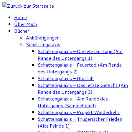
Zum
Inhalt
Home
springen
Über Mich
Bücher
Ankündigungen
Schattengalaxis
Schattengalaxis – Die letzten Tage (Am
Rande des Untergangs 1)
Schattengalaxis – Feuertod (Am Rande
des Untergangs 2)
Schattengalaxis – Blutfall
Schattengalaxis – Das letzte Gefecht (Am
Rande des Untergangs 3)
Schattengalaxis – Am Rande des
Untergangs (Sammelband)
Schattengalaxis – Projekt Wiederkehr
Schattengalaxis – Trügerischer Frieden
(Alte Feinde 1)