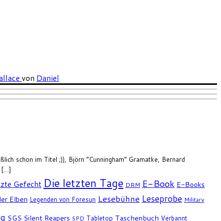
allace
von
Daniel
ßlich schon im Titel ;)), Björn “Cunningham” Gramatke, Bernard
 […]
Die letzten Tage
E-Book
tzte Gefecht
E-Books
DRM
Leseprobe
Lesebühne
er Elben
Legenden von Foresun
Military
ng
SGS
Silent Reapers
Taschenbuch
Tabletop
Verbannt
SPD