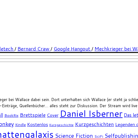
letech
/
Bernard Craw
/
Google Hangout
/
Mechkrieger bei W
 bei Wallace dabei sein. Dort unterhalten sich Wallace (er steht ja schlie
inträge, Quellenbücher… alles steht zur Diskussion. Der Stream wird live
Daniel Isberner
Brettspiele
ll
Das le
Cover
BookRix
Monkey
Kurzgeschichten
Kostenlos
Legenden d
Kindle
Kurzgeschichte
attengalaxis
Science Fiction
Selfpublishi
SciFi