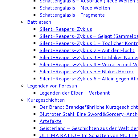
Schattengalaxis – Ausbruch (Neue Welten 
Schattengalaxis – Neue Welten
Schattengalaxis – Fragmente
Battletech
Silent-Reapers-Zyklus
Silent-Reapers-Zyklus – Gejagt (Sammelb
Silent-Reapers-Zyklus 1 – Tödlicher Kont
Silent-Reapers-Zyklus 2 – Auf der Flucht
Silent-Reapers-Zyklus 3 – In Blakes Name
Silent-Reapers-Zyklus 4 – Verraten und V
Silent-Reapers-Zyklus 5 – Blakes Horror
Silent-Reapers-Zyklus 6 – Allein gegen All
Legenden von Foresun
Legenden der Elben – Verbannt
Kurzgeschichten
Der Brand: Brandgefährliche Kurzgeschich
Blutroter Stahl: Eine Sword&Sorcery-Anth
Artefakte
Geisterland – Geschichten aus der Welt de
ULTIMA RATIO – Im Schatten von MUTTER: