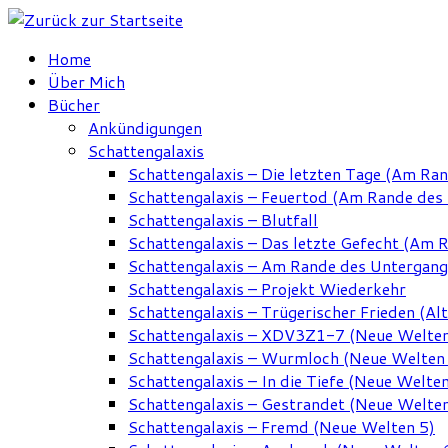
Zum
Inhalt
Home
springen
Über Mich
Bücher
Ankündigungen
Schattengalaxis
Schattengalaxis – Die letzten Tage (Am Ra
Schattengalaxis – Feuertod (Am Rande des
Schattengalaxis – Blutfall
Schattengalaxis – Das letzte Gefecht (Am 
Schattengalaxis – Am Rande des Untergan
Schattengalaxis – Projekt Wiederkehr
Schattengalaxis – Trügerischer Frieden (Alt
Schattengalaxis – XDV3Z1-7 (Neue Welten
Schattengalaxis – Wurmloch (Neue Welten
Schattengalaxis – In die Tiefe (Neue Welten
Schattengalaxis – Gestrandet (Neue Welten
Schattengalaxis – Fremd (Neue Welten 5)