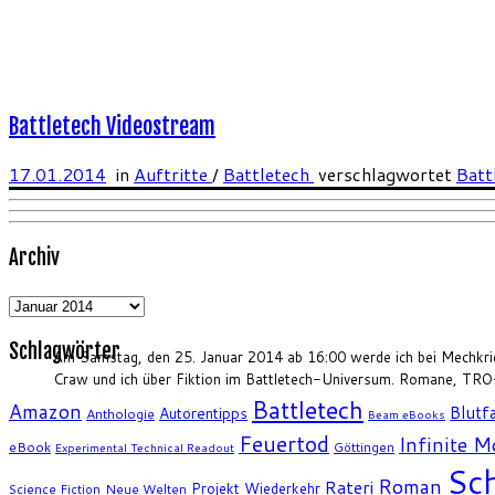
Battletech Videostream
17.01.2014
in
Auftritte
/
Battletech
verschlagwortet
Batt
Archiv
Archiv
Schlagwörter
Am Samstag, den 25. Januar 2014 ab 16:00 werde ich bei Mechkrieger
Craw und ich über Fiktion im Battletech-Universum. Romane, TRO-E
Battletech
Amazon
Blutfa
Autorentipps
Anthologie
Beam eBooks
Feuertod
Infinite 
eBook
Göttingen
Experimental Technical Readout
Sch
Roman
Rateri
Projekt Wiederkehr
Science Fiction
Neue Welten