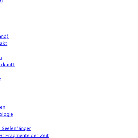
6)
and)
rakt
n
erkauft
e
ten
ologie
r Seelenfänger
 Fragmente der Zeit