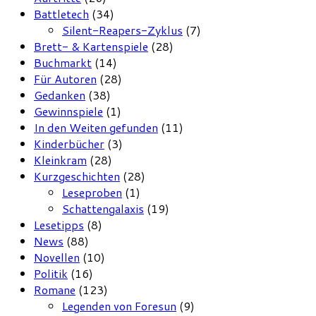
Battletech
(34)
Silent-Reapers-Zyklus
(7)
Brett- & Kartenspiele
(28)
Buchmarkt
(14)
Für Autoren
(28)
Gedanken
(38)
Gewinnspiele
(1)
In den Weiten gefunden
(11)
Kinderbücher
(3)
Kleinkram
(28)
Kurzgeschichten
(28)
Leseproben
(1)
Schattengalaxis
(19)
Lesetipps
(8)
News
(88)
Novellen
(10)
Politik
(16)
Romane
(123)
Legenden von Foresun
(9)