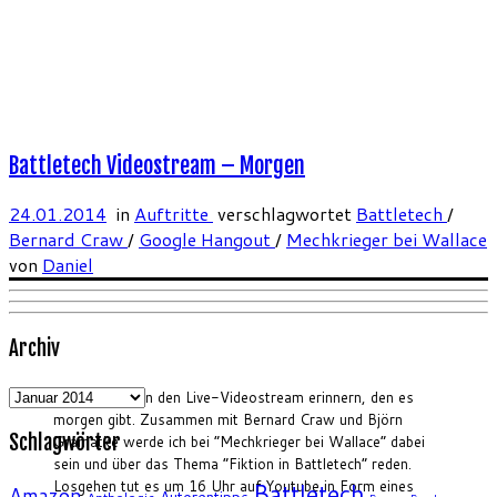
Battletech Videostream – Morgen
24.01.2014
in
Auftritte
verschlagwortet
Battletech
/
Bernard Craw
/
Google Hangout
/
Mechkrieger bei Wallace
von
Daniel
Archiv
Archiv
Ich will euch an den Live-Videostream erinnern, den es
morgen gibt. Zusammen mit Bernard Craw und Björn
Schlagwörter
Gramatke werde ich bei “Mechkrieger bei Wallace” dabei
sein und über das Thema “Fiktion in Battletech” reden.
Losgehen tut es um 16 Uhr auf Youtube in Form eines
Battletech
Amazon
Autorentipps