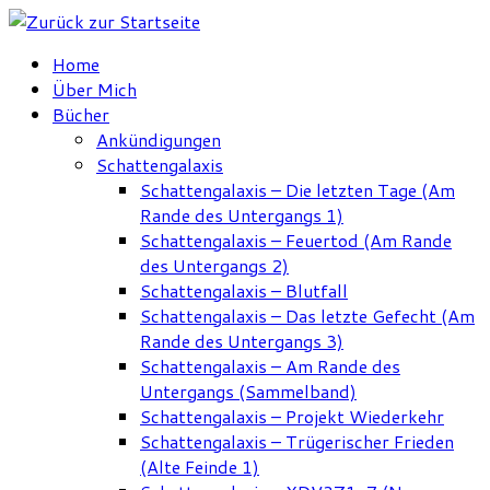
Zum
Inhalt
Home
springen
Über Mich
Bücher
Ankündigungen
Schattengalaxis
Schattengalaxis – Die letzten Tage (Am
Rande des Untergangs 1)
Schattengalaxis – Feuertod (Am Rande
des Untergangs 2)
Schattengalaxis – Blutfall
Schattengalaxis – Das letzte Gefecht (Am
Rande des Untergangs 3)
Schattengalaxis – Am Rande des
Untergangs (Sammelband)
Schattengalaxis – Projekt Wiederkehr
Schattengalaxis – Trügerischer Frieden
(Alte Feinde 1)