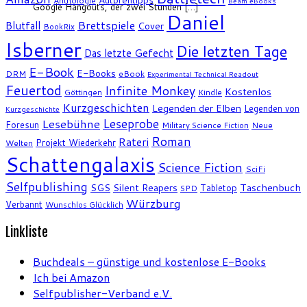
Anthologie
Beam eBooks
Google Hangouts, der zwei Stunden […]
Daniel
Brettspiele
Blutfall
Cover
BookRix
Isberner
Die letzten Tage
Das letzte Gefecht
E-Book
E-Books
DRM
eBook
Experimental Technical Readout
Feuertod
Infinite Monkey
Kostenlos
Göttingen
Kindle
Kurzgeschichten
Legenden der Elben
Legenden von
Kurzgeschichte
Leseprobe
Lesebühne
Foresun
Military Science Fiction
Neue
Roman
Rateri
Projekt Wiederkehr
Welten
Schattengalaxis
Science Fiction
SciFi
Selfpublishing
SGS
Silent Reapers
Taschenbuch
Tabletop
SPD
Würzburg
Verbannt
Wunschlos Glücklich
Linkliste
Buchdeals – günstige und kostenlose E-Books
Ich bei Amazon
Selfpublisher-Verband e.V.