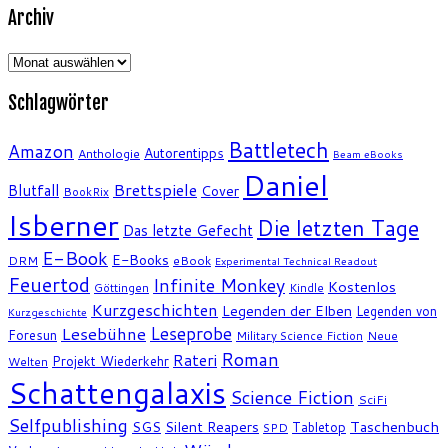
Archiv
Archiv
Schlagwörter
Battletech
Amazon
Autorentipps
Anthologie
Beam eBooks
Daniel
Brettspiele
Blutfall
Cover
BookRix
Isberner
Die letzten Tage
Das letzte Gefecht
E-Book
E-Books
DRM
eBook
Experimental Technical Readout
Feuertod
Infinite Monkey
Kostenlos
Göttingen
Kindle
Kurzgeschichten
Legenden der Elben
Legenden von
Kurzgeschichte
Leseprobe
Lesebühne
Foresun
Military Science Fiction
Neue
Roman
Rateri
Projekt Wiederkehr
Welten
Schattengalaxis
Science Fiction
SciFi
Selfpublishing
SGS
Silent Reapers
Taschenbuch
Tabletop
SPD