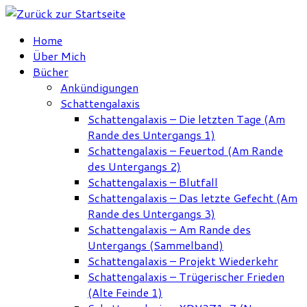
Zum
Inhalt
Home
springen
Über Mich
Bücher
Ankündigungen
Schattengalaxis
Schattengalaxis – Die letzten Tage (Am
Rande des Untergangs 1)
Schattengalaxis – Feuertod (Am Rande
des Untergangs 2)
Schattengalaxis – Blutfall
Schattengalaxis – Das letzte Gefecht (Am
Rande des Untergangs 3)
Schattengalaxis – Am Rande des
Untergangs (Sammelband)
Schattengalaxis – Projekt Wiederkehr
Schattengalaxis – Trügerischer Frieden
(Alte Feinde 1)