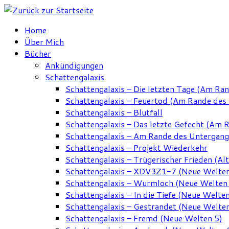
Zum
Inhalt
Home
springen
Über Mich
Bücher
Ankündigungen
Schattengalaxis
Schattengalaxis – Die letzten Tage (Am Ra
Schattengalaxis – Feuertod (Am Rande des
Schattengalaxis – Blutfall
Schattengalaxis – Das letzte Gefecht (Am 
Schattengalaxis – Am Rande des Untergan
Schattengalaxis – Projekt Wiederkehr
Schattengalaxis – Trügerischer Frieden (Alt
Schattengalaxis – XDV3Z1-7 (Neue Welten
Schattengalaxis – Wurmloch (Neue Welten
Schattengalaxis – In die Tiefe (Neue Welten
Schattengalaxis – Gestrandet (Neue Welten
Schattengalaxis – Fremd (Neue Welten 5)