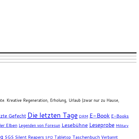
nte. Kreative Regeneration, Erholung, Urlaub (zwar nur zu Hause,
Die letzten Tage
E-Book
tzte Gefecht
E-Books
DRM
Leseprobe
Lesebühne
er Elben
Legenden von Foresun
Military
ng
SGS
Silent Reapers
Taschenbuch
Tabletop
Verbannt
SPD