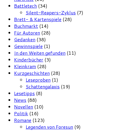
Battletech
(34)
Silent-Reapers-Zyklus
(7)
Brett- & Kartenspiele
(28)
Buchmarkt
(14)
Für Autoren
(28)
Gedanken
(38)
Gewinnspiele
(1)
In den Weiten gefunden
(11)
Kinderbücher
(3)
Kleinkram
(28)
Kurzgeschichten
(28)
Leseproben
(1)
Schattengalaxis
(19)
Lesetipps
(8)
News
(88)
Novellen
(10)
Politik
(16)
Romane
(123)
Legenden von Foresun
(9)