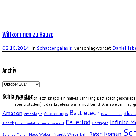
Willkommen zu Hause
02.10.2014
in
Schattengalaxis
verschlagwortet
Daniel Isb
Archiv
Archiv
Schlagwörter
Nachdem ich jetzt knapp ein halbes Jahr lang Battletech geschrieb
aber trotzdem)… das Ergebnis war ernüchternd. Am zweiten Tag gin
Battletech
Amazon
Blutfa
Autorentipps
Anthologie
Beam eBooks
Feuertod
Infinite 
eBook
Göttingen
Experimental Technical Readout
Sch
Roman
Rateri
Projekt Wiederkehr
Science Fiction
Neue Welten