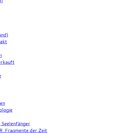
6)
and)
rakt
n
erkauft
e
ten
ologie
r Seelenfänger
 Fragmente der Zeit