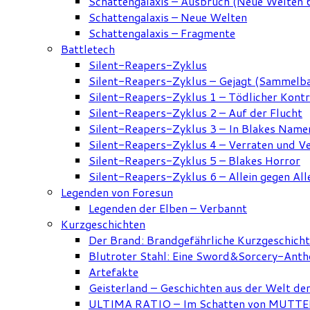
Schattengalaxis – Ausbruch (Neue Welten 
Schattengalaxis – Neue Welten
Schattengalaxis – Fragmente
Battletech
Silent-Reapers-Zyklus
Silent-Reapers-Zyklus – Gejagt (Sammelb
Silent-Reapers-Zyklus 1 – Tödlicher Kont
Silent-Reapers-Zyklus 2 – Auf der Flucht
Silent-Reapers-Zyklus 3 – In Blakes Name
Silent-Reapers-Zyklus 4 – Verraten und V
Silent-Reapers-Zyklus 5 – Blakes Horror
Silent-Reapers-Zyklus 6 – Allein gegen All
Legenden von Foresun
Legenden der Elben – Verbannt
Kurzgeschichten
Der Brand: Brandgefährliche Kurzgeschich
Blutroter Stahl: Eine Sword&Sorcery-Anth
Artefakte
Geisterland – Geschichten aus der Welt de
ULTIMA RATIO – Im Schatten von MUTTER: