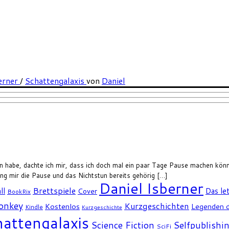
erner
/
Schattengalaxis
von
Daniel
en habe, dachte ich mir, dass ich doch mal ein paar Tage Pause machen kön
g mir die Pause und das Nichtstun bereits gehörig […]
Daniel Isberner
Brettspiele
ll
Das le
Cover
BookRix
Monkey
Kurzgeschichten
Kostenlos
Legenden d
Kindle
Kurzgeschichte
attengalaxis
Science Fiction
Selfpublishi
SciFi