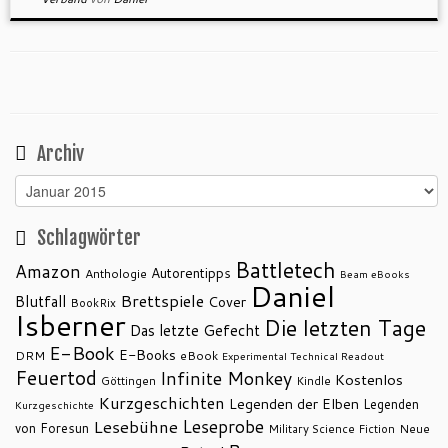
Archiv
Archiv
Schlagwörter
Battletech
Amazon
Autorentipps
Anthologie
Beam eBooks
Daniel
Brettspiele
Blutfall
Cover
BookRix
Isberner
Die letzten Tage
Das letzte Gefecht
E-Book
E-Books
DRM
eBook
Experimental Technical Readout
Feuertod
Infinite Monkey
Kostenlos
Göttingen
Kindle
Kurzgeschichten
Legenden der Elben
Legenden
Kurzgeschichte
Leseprobe
Lesebühne
von Foresun
Military Science Fiction
Neue