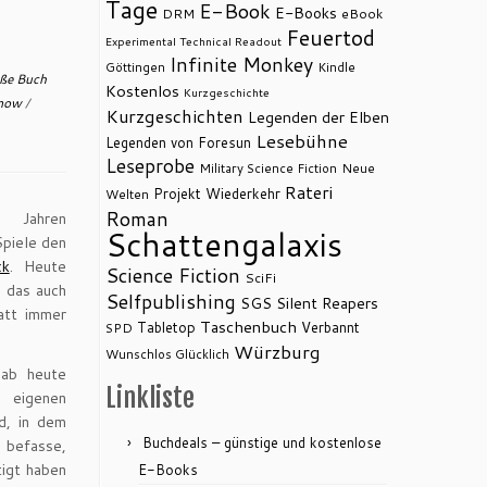
Tage
E-Book
E-Books
DRM
eBook
Feuertod
Experimental Technical Readout
Infinite Monkey
Göttingen
Kindle
ße Buch
Kostenlos
Kurzgeschichte
umow
/
Kurzgeschichten
Legenden der Elben
Lesebühne
Legenden von Foresun
Leseprobe
Military Science Fiction
Neue
Rateri
Projekt Wiederkehr
Welten
Roman
b Jahren
Schattengalaxis
Spiele den
ck
. Heute
Science Fiction
SciFi
, das auch
Selfpublishing
SGS
Silent Reapers
att immer
Taschenbuch
Tabletop
Verbannt
SPD
Würzburg
Wunschlos Glücklich
 ab heute
Linkliste
eigenen
d, in dem
Buchdeals – günstige und kostenlose
n befasse,
tigt haben
E-Books