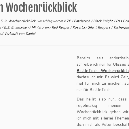
n Wochenrückblick
15
in
Wochenrückblick
verschlagwortet
67P
/
Battletech
/
Black Knight
/
Das Gro
e
/
E.S. Ensmarken
/
Miniaturen
/
Red Reaper
/
Rosetta
/
Silent Reapers
/
Tschurj
nd Verkauft
von
Daniel
Bereits seit anderthal
schreibe ich nun für Ulisses 
BattleTech Wochenrückbli
dachte ich mir: Es wird Zeit
mal für mich zu machen, st
nur für BattleTech.
Das heißt also nun, dass
regelmäßig meinen 
Wochenrückblick geben wir
ich mich mit allerlei Theme
dich mich als Autor beschäf