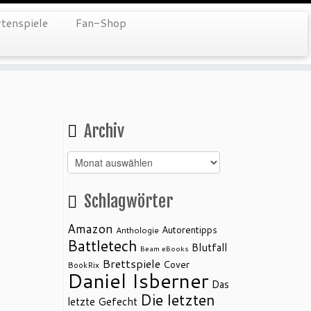
tenspiele
Fan-Shop
Archiv
Archiv
Schlagwörter
Amazon
Autorentipps
Anthologie
Battletech
Blutfall
Beam eBooks
Brettspiele
Cover
BookRix
Daniel Isberner
Das
Die letzten
letzte Gefecht