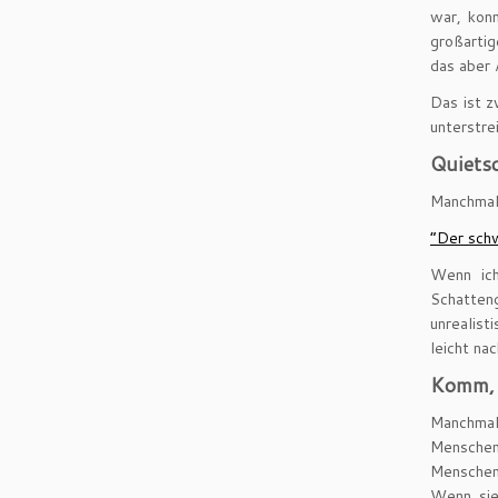
war, konn
großartig
das aber 
Das ist z
unterstre
Quiets
Manchmal 
“Der sch
Wenn ich
Schatteng
unrealist
i
leicht na
Komm, 
Manchmal 
Menschen 
Menschen
Wenn sie