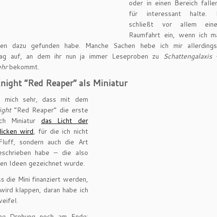
oder in einen Bereich falle
für interessant halte. 
schließt vor allem ei
Raumfahrt ein, wenn ich m
ten dazu gefunden habe. Manche Sachen hebe ich mir allerding
ag auf, an dem ihr nun ja immer Leseproben zu
Schattengalaxis 
hr
bekommt.
night “Red Reaper” als Miniatur
e mich sehr, dass mit dem
ight
“Red Reaper” die erste
ech Miniatur
das Licht der
licken wird
, für die ich nicht
Fluff, sondern auch die Art
schrieben habe – die also
en Ideen gezeichnet wurde.
 die Mini finanziert werden,
wird klappen, daran habe ich
eifel.
ine Drohung noch am Ende: