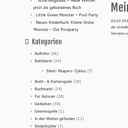
“Schattengalaxis – Neue Welten”
Mei
jetzt als gebundenes Buch
Little Green Monster – Pool Party
02.02.20
Neues Kinderbuch: Kleine Grüne
der Scheiß
Monster – Die Poolparty
Verraten u
Kategorien
(26)
Auftritte
(34)
Battletech
(7)
Silent-Reapers-Zyklus
(28)
Brett- & Kartenspiele
(14)
Buchmarkt
(28)
Für Autoren
(38)
Gedanken
(1)
Gewinnspiele
(11)
In den Weiten gefunden
(3)
Kinderbücher