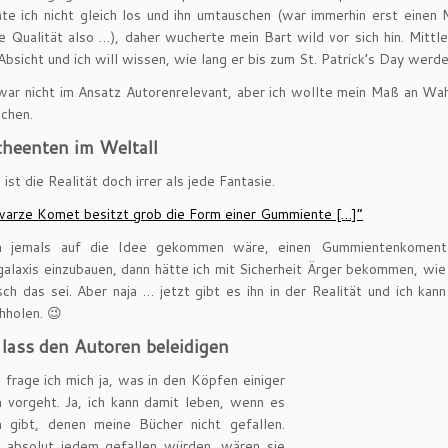
te ich nicht gleich los und ihn umtauschen (war immerhin erst einen 
e Qualität also …), daher wucherte mein Bart wild vor sich hin. Mittle
Absicht und ich will wissen, wie lang er bis zum St. Patrick’s Day werde
war nicht im Ansatz Autorenrelevant, aber ich wollte mein Maß an Wa
ichen.
cheenten im Weltall
ist die Realität doch irrer als jede Fantasie.
warze Komet besitzt grob die Form einer Gummiente […]”
 jemals auf die Idee gekommen wäre, einen Gummientenkoment
alaxis einzubauen, dann hätte ich mit Sicherheit Ärger bekommen, wie 
sch das sei. Aber naja … jetzt gibt es ihn in der Realität und ich kan
chholen. 😉
lass den Autoren beleidigen
frage ich mich ja, was in den Köpfen einiger
vorgeht. Ja, ich kann damit leben, wenn es
 gibt, denen meine Bücher nicht gefallen.
 absolut jedem gefallen würden, wären sie