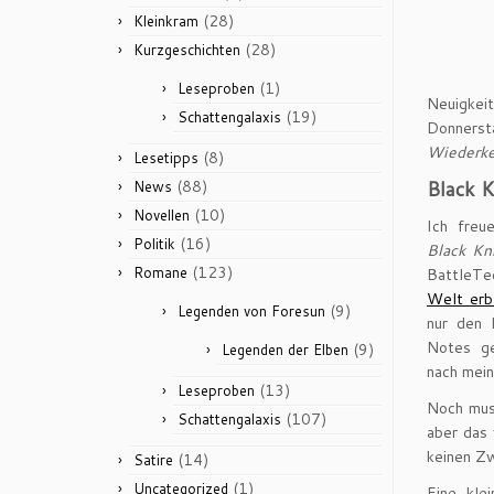
(28)
Kleinkram
(28)
Kurzgeschichten
(1)
Leseproben
Neuigkei
(19)
Schattengalaxis
Donnerst
Wiederke
(8)
Lesetipps
Black K
(88)
News
(10)
Novellen
Ich freu
(16)
Politik
Black Kn
(123)
Romane
BattleT
Welt erb
(9)
Legenden von Foresun
nur den 
Notes ge
(9)
Legenden der Elben
nach mein
(13)
Leseproben
Noch muss
(107)
Schattengalaxis
aber das 
keinen Zw
(14)
Satire
(1)
Uncategorized
Eine kle