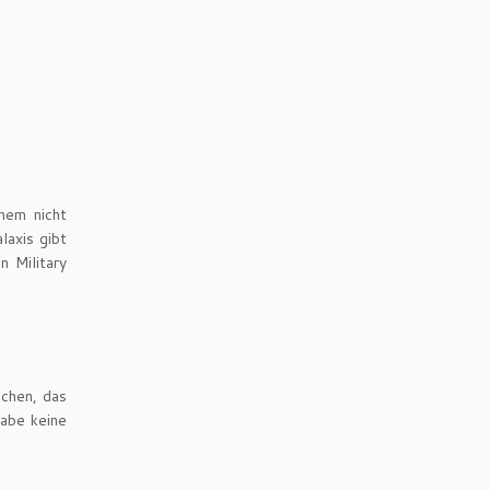
nem nicht
alaxis gibt
 Military
chen, das
habe keine