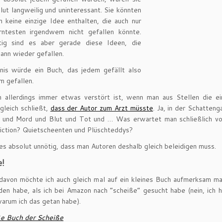
lut langweilig und uninteressant. Sie könnten
ch keine einzige Idee enthalten, die auch nur
rntesten irgendwem nicht gefallen könnte.
itig sind es aber gerade diese Ideen, die
ann wieder gefallen.
nis würde ein Buch, das jedem gefällt also
m gefallen.
 allerdings immer etwas verstört ist, wenn man aus Stellen die ei
 gleich schließt,
dass der Autor zum Arzt müsste
. Ja, in der Schatteng
r und Mord und Blut und Tot und … Was erwartet man schließlich von
iction? Quietscheenten und Plüschteddys?
 es absolut unnötig, dass man Autoren deshalb gleich beleidigen muss.
e!
davon möchte ich auch gleich mal auf ein kleines Buch aufmerksam ma
den habe, als ich bei Amazon nach “scheiße” gesucht habe (nein, ich 
arum ich das getan habe).
e Buch der Scheiße