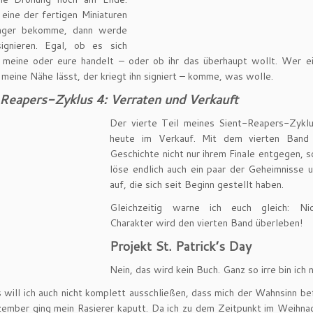
eine der fertigen Miniaturen
inger bekomme, dann werde
signieren. Egal, ob es sich
 meine oder eure handelt – oder ob ihr das überhaupt wollt. Wer e
 meine Nähe lässt, der kriegt ihn signiert – komme, was wolle.
-Reapers-Zyklus 4: Verraten und Verkauft
Der vierte Teil meines Sient-Reapers-Zyklu
heute im Verkauf. Mit dem vierten Band
Geschichte nicht nur ihrem Finale entgegen, s
löse endlich auch ein paar der Geheimnisse 
auf, die sich seit Beginn gestellt haben.
Gleichzeitig warne ich euch gleich: Ni
Charakter wird den vierten Band überleben!
Projekt St. Patrick’s Day
Nein, das wird kein Buch. Ganz so irre bin ich n
s will ich auch nicht komplett ausschließen, dass mich der Wahnsinn bef
ember ging mein Rasierer kaputt. Da ich zu dem Zeitpunkt im Weihnac