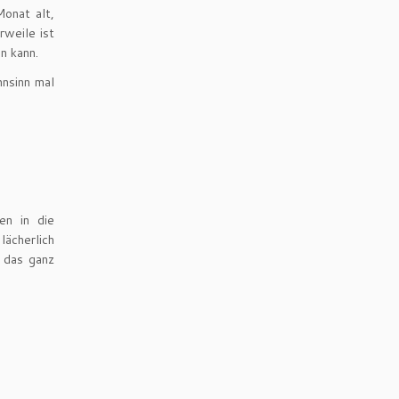
Monat alt,
rweile ist
n kann.
hnsinn mal
en in die
lächerlich
n das ganz