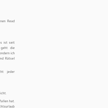
inen Read
s ist seit
 geht die
ondern ich
und Rätsel
cht jeder
icht.
allen hat.
htsurlaub