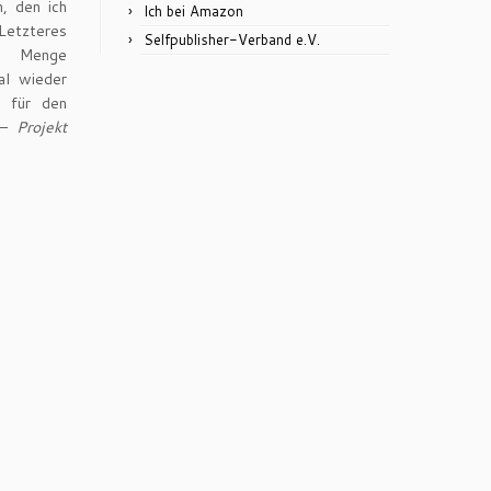
n, den ich
Ich bei Amazon
Letzteres
Selfpublisher-Verband e.V.
ne Menge
al wieder
s für den
– Projekt