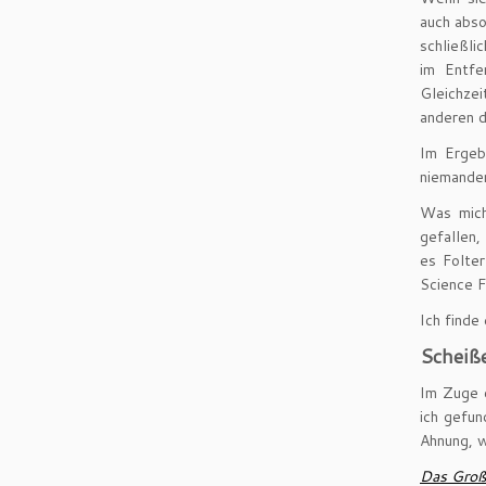
auch abso
schließli
im Entfe
Gleichze
anderen d
Im Ergeb
niemande
Was mich
gefallen,
es Folte
Science F
Ich finde
Scheiß
Im Zuge 
ich gefun
Ahnung, w
Das Groß