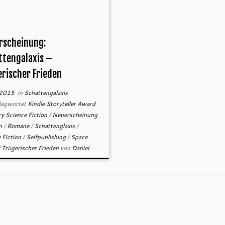
rscheinung:
ttengalaxis –
erischer Frieden
.2015
in
Schattengalaxis
lagwortet
Kindle Storyteller Award
ry Science Fiction
/
Neuerscheinung
n
/
Romane
/
Schattenglaxis
/
 Fiction
/
Selfpublishing
/
Space
/
Trügerischer Frieden
von
Daniel