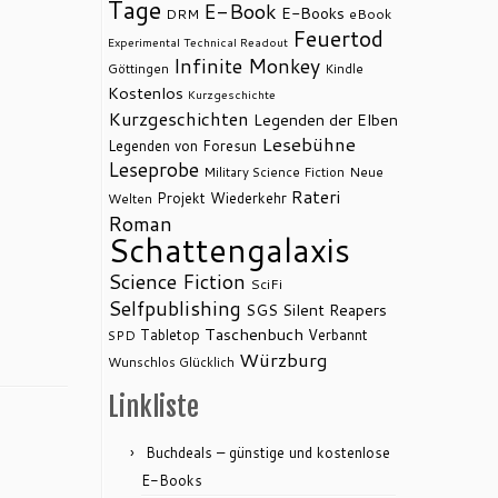
Tage
E-Book
E-Books
DRM
eBook
Feuertod
Experimental Technical Readout
Infinite Monkey
Göttingen
Kindle
Kostenlos
Kurzgeschichte
Kurzgeschichten
Legenden der Elben
Lesebühne
Legenden von Foresun
Leseprobe
Military Science Fiction
Neue
Rateri
Projekt Wiederkehr
Welten
Roman
Schattengalaxis
Science Fiction
SciFi
Selfpublishing
SGS
Silent Reapers
Taschenbuch
Tabletop
Verbannt
SPD
Würzburg
Wunschlos Glücklich
Linkliste
Buchdeals – günstige und kostenlose
E-Books