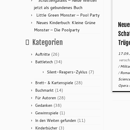
“Schattengalaxis – Neue Welten”
jetzt als gebundenes Buch
Little Green Monster – Pool Party
Neues Kinderbuch: Kleine Grüne
Neue
Monster – Die Poolparty
Scha
Kategorien
Trüg
17.09
(26)
Auftritte
versch
(34)
Battletech
/
Milita
(7)
Silent-Reapers-Zyklus
/
Roma
Science
(28)
Brett- & Kartenspiele
Opera
(14)
Buchmarkt
(28)
Für Autoren
(38)
Gedanken
(1)
Gewinnspiele
(11)
In den Weiten gefunden
(3)
Kinderbücher