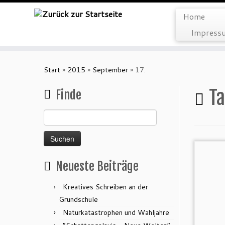
Home
Impressu
Zum
Inhalt
Start
»
2015
»
September
»
17.
springen
Ta
Finde
Suchen
nach:
Neueste Beiträge
Kreatives Schreiben an der
Grundschule
Naturkatastrophen und Wahljahre