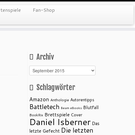
tenspiele
Fan-Shop
Archiv
Archiv
Schlagwörter
Amazon
Autorentipps
Anthologie
Battletech
Blutfall
Beam eBooks
Brettspiele
Cover
BookRix
Daniel Isberner
Das
Die letzten
letzte Gefecht