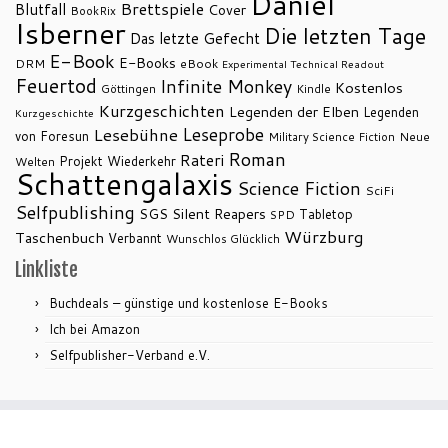
Daniel
Brettspiele
Blutfall
Cover
BookRix
Isberner
Die letzten Tage
Das letzte Gefecht
E-Book
E-Books
DRM
eBook
Experimental Technical Readout
Feuertod
Infinite Monkey
Kostenlos
Göttingen
Kindle
Kurzgeschichten
Legenden der Elben
Legenden
Kurzgeschichte
Leseprobe
Lesebühne
von Foresun
Military Science Fiction
Neue
Roman
Rateri
Projekt Wiederkehr
Welten
Schattengalaxis
Science Fiction
SciFi
Selfpublishing
SGS
Silent Reapers
Tabletop
SPD
Würzburg
Taschenbuch
Verbannt
Wunschlos Glücklich
Linkliste
Buchdeals – günstige und kostenlose E-Books
Ich bei Amazon
Selfpublisher-Verband e.V.