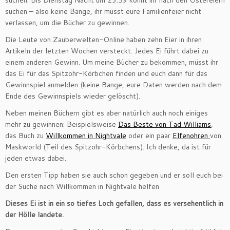
suchen. Bis Dienstag Nacht um 23:59 könnt ihr nach den Ostereiern
suchen – also keine Bange, ihr müsst eure Familienfeier nicht
verlassen, um die Bücher zu gewinnen.
Die Leute von Zauberwelten-Online haben zehn Eier in ihren
Artikeln der letzten Wochen versteckt. Jedes Ei führt dabei zu
einem anderen Gewinn. Um meine Bücher zu bekommen, müsst ihr
das Ei für das Spitzohr-Körbchen finden und euch dann für das
Gewinnspiel anmelden (keine Bange, eure Daten werden nach dem
Ende des Gewinnspiels wieder gelöscht).
Neben meinen Büchern gibt es aber natürlich auch noch einiges
mehr zu gewinnen: Beispielsweise
Das Beste von Tad Williams
,
das Buch zu
Willkommen in Nightvale
oder ein paar
Elfenohren
von
Maskworld (Teil des Spitzohr-Körbchens). Ich denke, da ist für
jeden etwas dabei.
Den ersten Tipp haben sie auch schon gegeben und er soll euch bei
der Suche nach Willkommen in Nightvale helfen
Dieses Ei ist in ein so tiefes Loch gefallen, dass es versehentlich in
der Hölle landete.