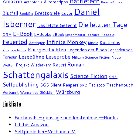
Battletech
Amazon
Autorentipps
Anthologie
Beam eBooks
Daniel
Brettspiele
Blutfall
Cover
BookRix
Isberner
Die letzten Tage
Das letzte Gefecht
E-Book
E-Books
DRM
eBook
Experimental Technical Readout
Feuertod
Infinite Monkey
Kostenlos
Göttingen
Kindle
Kurzgeschichten
Legenden der Elben
Legenden von
Kurzgeschichte
Leseprobe
Lesebühne
Foresun
Military Science Fiction
Neue
Roman
Rateri
Projekt Wiederkehr
Welten
Schattengalaxis
Science Fiction
SciFi
Selfpublishing
SGS
Silent Reapers
Taschenbuch
Tabletop
SPD
Würzburg
Verbannt
Wunschlos Glücklich
Linkliste
Buchdeals – günstige und kostenlose E-Books
Ich bei Amazon
Selfpublisher-Verband e.V.