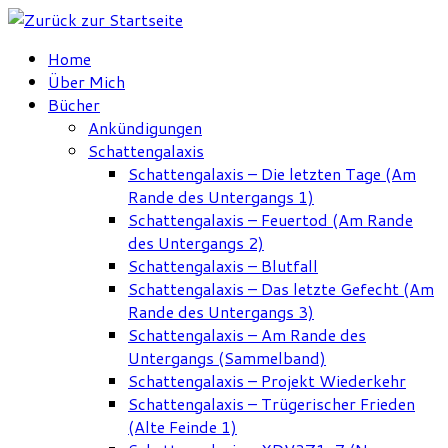
Zum
Inhalt
Home
springen
Über Mich
Bücher
Ankündigungen
Schattengalaxis
Schattengalaxis – Die letzten Tage (Am
Rande des Untergangs 1)
Schattengalaxis – Feuertod (Am Rande
des Untergangs 2)
Schattengalaxis – Blutfall
Schattengalaxis – Das letzte Gefecht (Am
Rande des Untergangs 3)
Schattengalaxis – Am Rande des
Untergangs (Sammelband)
Schattengalaxis – Projekt Wiederkehr
Schattengalaxis – Trügerischer Frieden
(Alte Feinde 1)