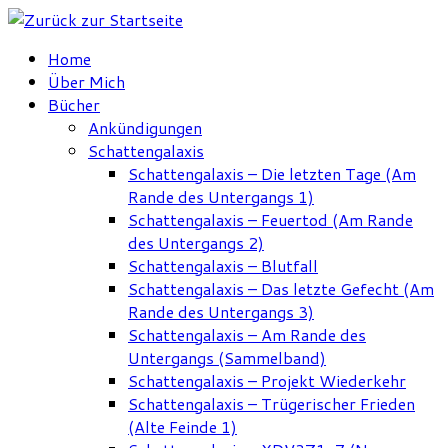
Zum
Inhalt
Home
springen
Über Mich
Bücher
Ankündigungen
Schattengalaxis
Schattengalaxis – Die letzten Tage (Am
Rande des Untergangs 1)
Schattengalaxis – Feuertod (Am Rande
des Untergangs 2)
Schattengalaxis – Blutfall
Schattengalaxis – Das letzte Gefecht (Am
Rande des Untergangs 3)
Schattengalaxis – Am Rande des
Untergangs (Sammelband)
Schattengalaxis – Projekt Wiederkehr
Schattengalaxis – Trügerischer Frieden
(Alte Feinde 1)