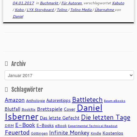
04.01.2017
in
Buchmarkt
/
Für Autoren
verschlagwortet
Kabuto
/
Kobo
/
LYX Storyboard
/
Tolino
/
Tolino Media
/
Übernahme
von
Daniel
Archiv
Archiv
Schlagwörter
Battletech
Amazon
Autorentipps
Anthologie
Beam eBooks
Daniel
Brettspiele
Blutfall
Cover
BookRix
Isberner
Die letzten Tage
Das letzte Gefecht
E-Book
E-Books
DRM
eBook
Experimental Technical Readout
Feuertod
Infinite Monkey
Kostenlos
Göttingen
Kindle