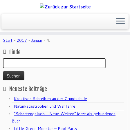
Zum
Inhalt
Start
»
2017
»
Januar
»
4.
springen
Finde
Suchen
nach:
Neueste Beiträge
Kreatives Schreiben an der Grundschule
Naturkatastrophen und Wahljahre
“Schattengalaxis – Neue Welten” jetzt als gebundenes
Buch
Little Green Monster – Pool Party