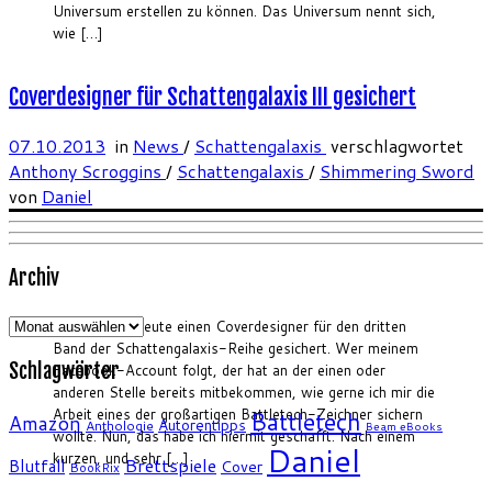
Universum erstellen zu können. Das Universum nennt sich,
wie […]
Coverdesigner für Schattengalaxis III gesichert
07.10.2013
in
News
/
Schattengalaxis
verschlagwortet
Anthony Scroggins
/
Schattengalaxis
/
Shimmering Sword
von
Daniel
Archiv
Archiv
Ich habe mir heute einen Coverdesigner für den dritten
Band der Schattengalaxis-Reihe gesichert. Wer meinem
Schlagwörter
Facebook-Account folgt, der hat an der einen oder
anderen Stelle bereits mitbekommen, wie gerne ich mir die
Arbeit eines der großartigen Battletech-Zeichner sichern
Battletech
Amazon
Autorentipps
Anthologie
Beam eBooks
wollte. Nun, das habe ich hiermit geschafft. Nach einem
Daniel
kurzen, und sehr […]
Brettspiele
Blutfall
Cover
BookRix