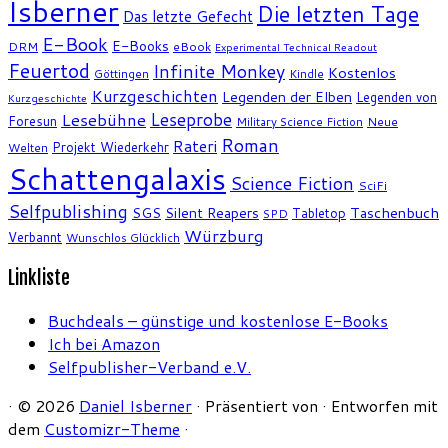
Isberner
Die letzten Tage
Das letzte Gefecht
E-Book
E-Books
DRM
eBook
Experimental Technical Readout
Feuertod
Infinite Monkey
Kostenlos
Göttingen
Kindle
Kurzgeschichten
Legenden der Elben
Legenden von
Kurzgeschichte
Leseprobe
Lesebühne
Foresun
Military Science Fiction
Neue
Roman
Rateri
Projekt Wiederkehr
Welten
Schattengalaxis
Science Fiction
SciFi
Selfpublishing
SGS
Silent Reapers
Taschenbuch
Tabletop
SPD
Würzburg
Verbannt
Wunschlos Glücklich
Linkliste
Buchdeals – günstige und kostenlose E-Books
Ich bei Amazon
Selfpublisher-Verband e.V.
·
© 2026
Daniel Isberner
·
Präsentiert von
·
Entworfen mit
dem
Customizr-Theme
·