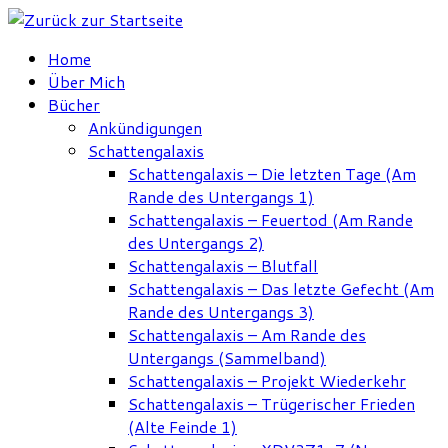
Zum
Inhalt
Home
springen
Über Mich
Bücher
Ankündigungen
Schattengalaxis
Schattengalaxis – Die letzten Tage (Am
Rande des Untergangs 1)
Schattengalaxis – Feuertod (Am Rande
des Untergangs 2)
Schattengalaxis – Blutfall
Schattengalaxis – Das letzte Gefecht (Am
Rande des Untergangs 3)
Schattengalaxis – Am Rande des
Untergangs (Sammelband)
Schattengalaxis – Projekt Wiederkehr
Schattengalaxis – Trügerischer Frieden
(Alte Feinde 1)