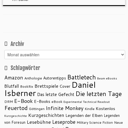
Archiv
Archiv
Schlagwörter
Battletech
Amazon
Autorentipps
Anthologie
Beam eBooks
Daniel
Brettspiele
Blutfall
Cover
BookRix
Isberner
Die letzten Tage
Das letzte Gefecht
E-Book
E-Books
DRM
eBook
Experimental Technical Readout
Feuertod
Infinite Monkey
Kostenlos
Göttingen
Kindle
Kurzgeschichten
Legenden der Elben
Legenden
Kurzgeschichte
Leseprobe
Lesebühne
von Foresun
Military Science Fiction
Neue