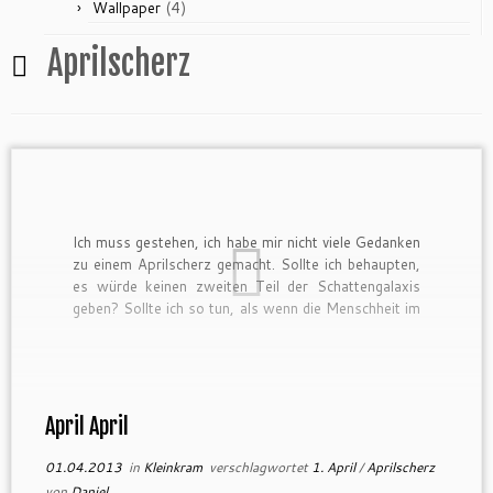
(4)
Wallpaper
Aprilscherz
Ich muss gestehen, ich habe mir nicht viele Gedanken
zu einem Aprilscherz gemacht. Sollte ich behaupten,
es würde keinen zweiten Teil der Schattengalaxis
geben? Sollte ich so tun, als wenn die Menschheit im
zweiten Teil ausgelöscht wird? Sollte ich behaupten,
die Erde wäre beim Terraforming 2225 vernichtet
worden? Sollte ich […]
April April
01.04.2013
in
Kleinkram
verschlagwortet
1. April
/
Aprilscherz
von
Daniel