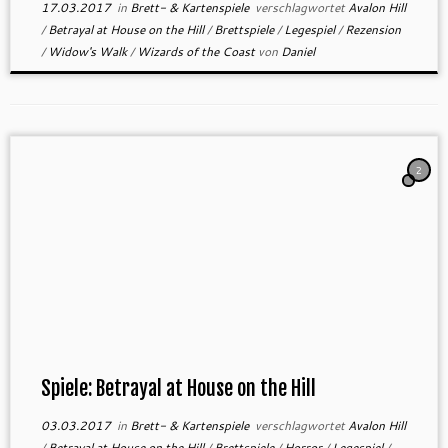
17.03.2017
in
Brett- & Kartenspiele
verschlagwortet
Avalon Hill
/
Betrayal at House on the Hill
/
Brettspiele
/
Legespiel
/
Rezension
/
Widow's Walk
/
Wizards of the Coast
von
Daniel
2
Spiele: Betrayal at House on the Hill
03.03.2017
in
Brett- & Kartenspiele
verschlagwortet
Avalon Hill
/
Betrayal at House on the Hill
/
Brettspiele
/
Horror
/
Legespiel
/