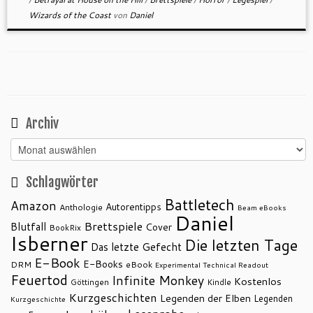
Wizards of the Coast
von
Daniel
Archiv
Archiv
Schlagwörter
Battletech
Amazon
Autorentipps
Anthologie
Beam eBooks
Daniel
Brettspiele
Blutfall
Cover
BookRix
Isberner
Die letzten Tage
Das letzte Gefecht
E-Book
E-Books
DRM
eBook
Experimental Technical Readout
Feuertod
Infinite Monkey
Kostenlos
Göttingen
Kindle
Kurzgeschichten
Legenden der Elben
Legenden
Kurzgeschichte