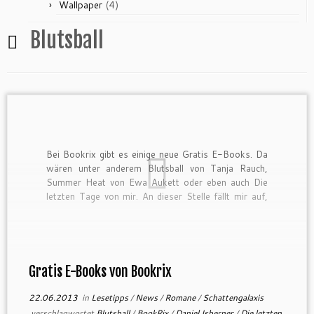
(4)
Wallpaper
Blutsball
Bei Bookrix gibt es einige neue Gratis E-Books. Da
wären unter anderem Blutsball von Tanja Rauch,
Summer Heat von Ewa Aukett oder eben auch Die
letzten Tage von mir. An dieser Stelle fällt mir auf,
dass ich der einzige männliche Autor bin, dessen
Buch dort abgebildet ist. Ich habe jedoch […]
Gratis E-Books von Bookrix
22.06.2013
in
Lesetipps
/
News
/
Romane
/
Schattengalaxis
verschlagwortet
Blutsball
/
BookRix
/
Daniel Isberner
/
Die letzten