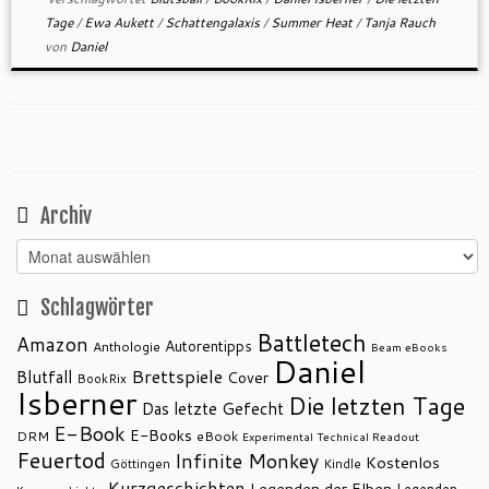
Tage
/
Ewa Aukett
/
Schattengalaxis
/
Summer Heat
/
Tanja Rauch
von
Daniel
Archiv
Archiv
Schlagwörter
Battletech
Amazon
Autorentipps
Anthologie
Beam eBooks
Daniel
Brettspiele
Blutfall
Cover
BookRix
Isberner
Die letzten Tage
Das letzte Gefecht
E-Book
E-Books
DRM
eBook
Experimental Technical Readout
Feuertod
Infinite Monkey
Kostenlos
Göttingen
Kindle
Kurzgeschichten
Legenden der Elben