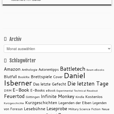
Archiv
Archiv
Schlagwörter
Battletech
Amazon
Autorentipps
Anthologie
Beam eBooks
Daniel
Brettspiele
Blutfall
Cover
BookRix
Isberner
Die letzten Tage
Das letzte Gefecht
E-Book
E-Books
DRM
eBook
Experimental Technical Readout
Feuertod
Infinite Monkey
Kostenlos
Göttingen
Kindle
Kurzgeschichten
Legenden der Elben
Legenden
Kurzgeschichte
Leseprobe
Lesebühne
von Foresun
Military Science Fiction
Neue