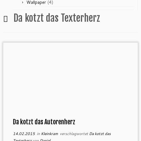
(4)
Wallpaper
Da kotzt das Texterherz
Da kotzt das Autorenherz
14.02.2015
in
Kleinkram
verschlagwortet
Da kotzt das
Texterherz
von
Daniel