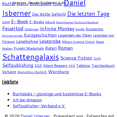
Daniel
besiegen, dessen Erscheinen in der […]
Brettspiele
Blutfall
Cover
BookRix
Isberner
Die letzten Tage
Das letzte Gefecht
E-Book
E-Books
DRM
eBook
Experimental Technical Readout
Feuertod
Infinite Monkey
Kostenlos
Göttingen
Kindle
Kurzgeschichten
Legenden der Elben
Legenden von
Kurzgeschichte
Leseprobe
Lesebühne
Foresun
Military Science Fiction
Neue
Roman
Rateri
Projekt Wiederkehr
Welten
Schattengalaxis
Science Fiction
SciFi
Selfpublishing
SGS
Silent Reapers
Taschenbuch
Tabletop
SPD
Würzburg
Verbannt
Wunschlos Glücklich
Linkliste
Buchdeals – günstige und kostenlose E-Books
Ich bei Amazon
Selfpublisher-Verband e.V.
·
© 2026
Daniel Isberner
·
Präsentiert von
·
Entworfen mit