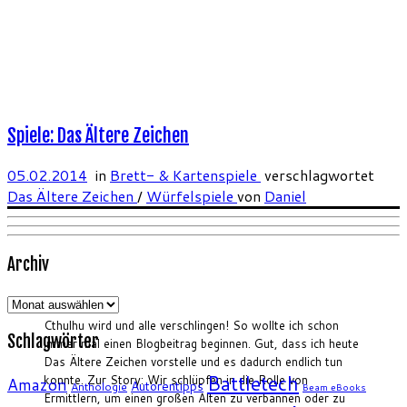
Spiele: Das Ältere Zeichen
05.02.2014
in
Brett- & Kartenspiele
verschlagwortet
Das Ältere Zeichen
/
Würfelspiele
von
Daniel
Archiv
Archiv
Cthulhu wird und alle verschlingen! So wollte ich schon
Schlagwörter
immer mal einen Blogbeitrag beginnen. Gut, dass ich heute
Das Ältere Zeichen vorstelle und es dadurch endlich tun
Battletech
konnte. Zur Story: Wir schlüpfen in die Rolle von
Amazon
Autorentipps
Anthologie
Beam eBooks
Ermittlern, um einen großen Alten zu verbannen oder zu