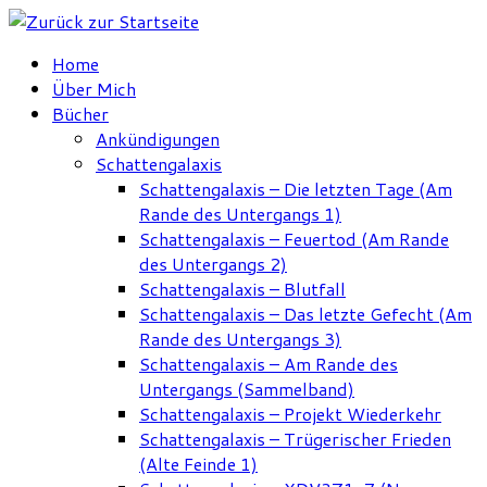
Zum
Inhalt
Home
springen
Über Mich
Bücher
Ankündigungen
Schattengalaxis
Schattengalaxis – Die letzten Tage (Am
Rande des Untergangs 1)
Schattengalaxis – Feuertod (Am Rande
des Untergangs 2)
Schattengalaxis – Blutfall
Schattengalaxis – Das letzte Gefecht (Am
Rande des Untergangs 3)
Schattengalaxis – Am Rande des
Untergangs (Sammelband)
Schattengalaxis – Projekt Wiederkehr
Schattengalaxis – Trügerischer Frieden
(Alte Feinde 1)