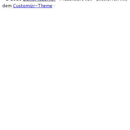
dem
Customizr-Theme
·