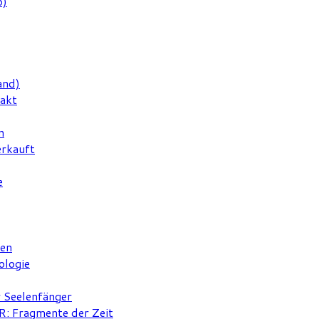
6)
and)
rakt
n
erkauft
e
ten
ologie
r Seelenfänger
 Fragmente der Zeit