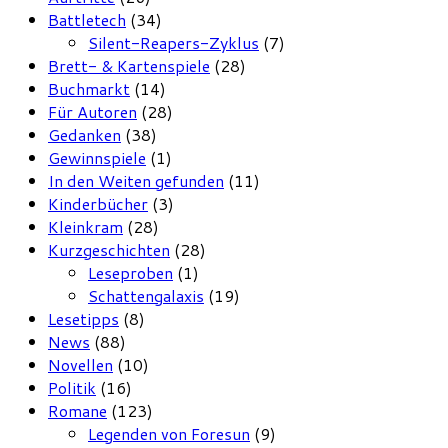
Battletech
(34)
Silent-Reapers-Zyklus
(7)
Brett- & Kartenspiele
(28)
Buchmarkt
(14)
Für Autoren
(28)
Gedanken
(38)
Gewinnspiele
(1)
In den Weiten gefunden
(11)
Kinderbücher
(3)
Kleinkram
(28)
Kurzgeschichten
(28)
Leseproben
(1)
Schattengalaxis
(19)
Lesetipps
(8)
News
(88)
Novellen
(10)
Politik
(16)
Romane
(123)
Legenden von Foresun
(9)