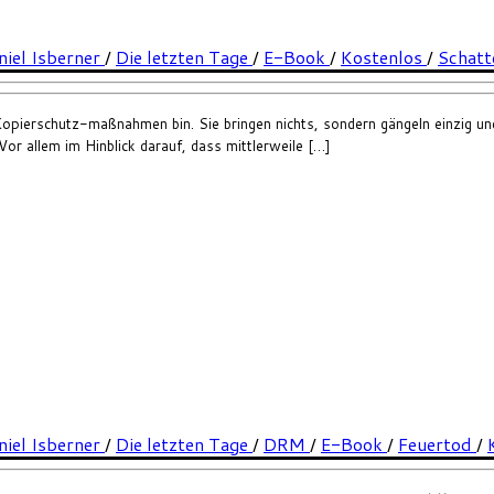
niel Isberner
/
Die letzten Tage
/
E-Book
/
Kostenlos
/
Schatt
 Kopierschutz-maßnahmen bin. Sie bringen nichts, sondern gängeln einzig und
r allem im Hinblick darauf, dass mittlerweile […]
niel Isberner
/
Die letzten Tage
/
DRM
/
E-Book
/
Feuertod
/