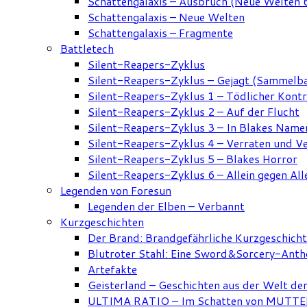
Schattengalaxis – Ausbruch (Neue Welten 
Schattengalaxis – Neue Welten
Schattengalaxis – Fragmente
Battletech
Silent-Reapers-Zyklus
Silent-Reapers-Zyklus – Gejagt (Sammelb
Silent-Reapers-Zyklus 1 – Tödlicher Kont
Silent-Reapers-Zyklus 2 – Auf der Flucht
Silent-Reapers-Zyklus 3 – In Blakes Name
Silent-Reapers-Zyklus 4 – Verraten und V
Silent-Reapers-Zyklus 5 – Blakes Horror
Silent-Reapers-Zyklus 6 – Allein gegen All
Legenden von Foresun
Legenden der Elben – Verbannt
Kurzgeschichten
Der Brand: Brandgefährliche Kurzgeschich
Blutroter Stahl: Eine Sword&Sorcery-Anth
Artefakte
Geisterland – Geschichten aus der Welt de
ULTIMA RATIO – Im Schatten von MUTTER: