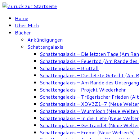
Zum
Inhalt
Home
springen
Über Mich
Bücher
Ankündigungen
Schattengalaxis
Schattengalaxis – Die letzten Tage (Am Ra
Schattengalaxis – Feuertod (Am Rande des
Schattengalaxis – Blutfall
Schattengalaxis – Das letzte Gefecht (Am 
Schattengalaxis – Am Rande des Untergan
Schattengalaxis – Projekt Wiederkehr
Schattengalaxis – Trügerischer Frieden (Alt
Schattengalaxis – XDV3Z1-7 (Neue Welten
Schattengalaxis – Wurmloch (Neue Welten
Schattengalaxis – In die Tiefe (Neue Welten
Schattengalaxis – Gestrandet (Neue Welten
Schattengalaxis – Fremd (Neue Welten 5)