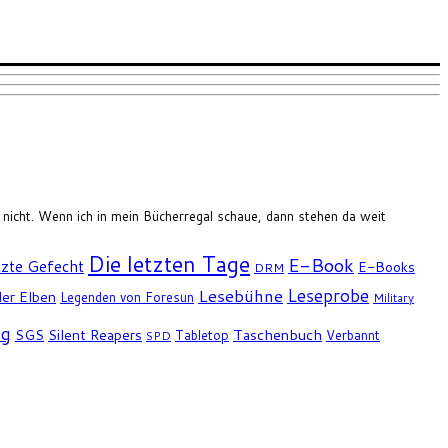
n nicht. Wenn ich in mein Bücherregal schaue, dann stehen da weit
Die letzten Tage
E-Book
tzte Gefecht
E-Books
DRM
Leseprobe
Lesebühne
er Elben
Legenden von Foresun
Military
ng
SGS
Silent Reapers
Taschenbuch
Tabletop
Verbannt
SPD