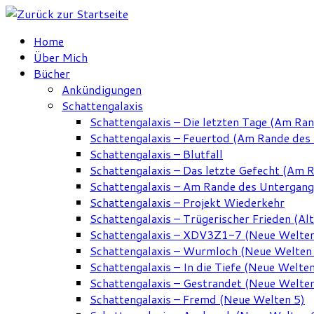
Zum
Inhalt
Home
springen
Über Mich
Bücher
Ankündigungen
Schattengalaxis
Schattengalaxis – Die letzten Tage (Am Ra
Schattengalaxis – Feuertod (Am Rande des
Schattengalaxis – Blutfall
Schattengalaxis – Das letzte Gefecht (Am 
Schattengalaxis – Am Rande des Untergan
Schattengalaxis – Projekt Wiederkehr
Schattengalaxis – Trügerischer Frieden (Alt
Schattengalaxis – XDV3Z1-7 (Neue Welten
Schattengalaxis – Wurmloch (Neue Welten
Schattengalaxis – In die Tiefe (Neue Welten
Schattengalaxis – Gestrandet (Neue Welten
Schattengalaxis – Fremd (Neue Welten 5)