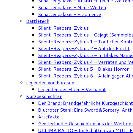
Schattengalaxis – Ausbruch (Neue Welten 
Schattengalaxis – Neue Welten
Schattengalaxis – Fragmente
Battletech
Silent-Reapers-Zyklus
Silent-Reapers-Zyklus – Gejagt (Sammelb
Silent-Reapers-Zyklus 1 – Tödlicher Kont
Silent-Reapers-Zyklus 2 – Auf der Flucht
Silent-Reapers-Zyklus 3 – In Blakes Name
Silent-Reapers-Zyklus 4 – Verraten und V
Silent-Reapers-Zyklus 5 – Blakes Horror
Silent-Reapers-Zyklus 6 – Allein gegen All
Legenden von Foresun
Legenden der Elben – Verbannt
Kurzgeschichten
Der Brand: Brandgefährliche Kurzgeschich
Blutroter Stahl: Eine Sword&Sorcery-Anth
Artefakte
Geisterland – Geschichten aus der Welt de
ULTIMA RATIO – Im Schatten von MUTTER: