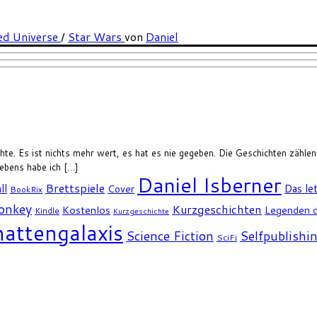
ed Universe
/
Star Wars
von
Daniel
chte. Es ist nichts mehr wert, es hat es nie gegeben. Die Geschichten zähle
bens habe ich […]
Daniel Isberner
Brettspiele
ll
Das le
Cover
BookRix
Monkey
Kurzgeschichten
Kostenlos
Legenden d
Kindle
Kurzgeschichte
attengalaxis
Science Fiction
Selfpublishi
SciFi