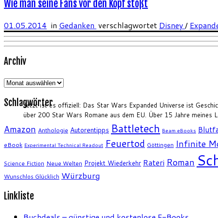
Wie man seine Fans vor den Kopf stößt
01.05.2014
in
Gedanken
verschlagwortet
Disney
/
Expand
Archiv
Archiv
Schlagwörter
Jetzt ist es offiziell: Das Star Wars Expanded Universe ist Geschi
über 200 Star Wars Romane aus dem EU. Über 15 Jahre meines Le
Battletech
Amazon
Blutfa
Autorentipps
Anthologie
Beam eBooks
Feuertod
Infinite 
eBook
Göttingen
Experimental Technical Readout
Sch
Roman
Rateri
Projekt Wiederkehr
Science Fiction
Neue Welten
Würzburg
Wunschlos Glücklich
Linkliste
Buchdeals – günstige und kostenlose E-Books