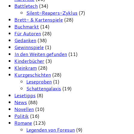
Battletech
(34)
Silent-Reapers-Zyklus
(7)
Brett- & Kartenspiele
(28)
Buchmarkt
(14)
Für Autoren
(28)
Gedanken
(38)
Gewinnspiele
(1)
In den Weiten gefunden
(11)
Kinderbücher
(3)
Kleinkram
(28)
Kurzgeschichten
(28)
Leseproben
(1)
Schattengalaxis
(19)
Lesetipps
(8)
News
(88)
Novellen
(10)
Politik
(16)
Romane
(123)
Legenden von Foresun
(9)