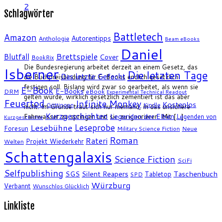
2
Schlagwörter
Battletech
Amazon
Autorentipps
Anthologie
Beam eBooks
Daniel
Brettspiele
Blutfall
Cover
BookRix
Die Bundesregierung arbeitet derzeit an einem Gesetz, das
Isberner
Die letzten Tage
Das letzte Gefecht
die Buchpreisbindung für E-Books endlich gesetzlich
festigen soll. Bislang wird zwar so gearbeitet, als wenn sie
E-Book
E-Books
DRM
eBook
Experimental Technical Readout
gelten würde, wirklich gesetzlich zementiert ist das aber
Feuertod
Infinite Monkey
Kostenlos
Göttingen
Kindle
nicht. Im Grunde traut sich nur niemand, in das unsichere
Kurzgeschichten
Legenden der Elben
Fahrwasser zu springen und sie zu ignorieren. Mit […]
Legenden von
Kurzgeschichte
Leseprobe
Lesebühne
Foresun
Military Science Fiction
Neue
Roman
Rateri
Projekt Wiederkehr
Welten
Schattengalaxis
Science Fiction
SciFi
Selfpublishing
SGS
Silent Reapers
Taschenbuch
Tabletop
SPD
Würzburg
Verbannt
Wunschlos Glücklich
Linkliste