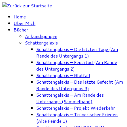
Zum
Inhalt
Home
springen
Über Mich
Bücher
Ankündigungen
Schattengalaxis
Schattengalaxis – Die letzten Tage (Am
Rande des Untergangs 1)
Schattengalaxis – Feuertod (Am Rande
des Untergangs 2)
Schattengalaxis – Blutfall
Schattengalaxis – Das letzte Gefecht (Am
Rande des Untergangs 3)
Schattengalaxis – Am Rande des
Untergangs (Sammelband)
Schattengalaxis – Projekt Wiederkehr
Schattengalaxis – Trügerischer Frieden
(Alte Feinde 1)