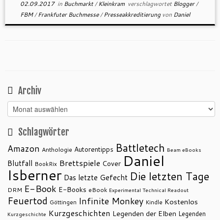
02.09.2017
in
Buchmarkt
/
Kleinkram
verschlagwortet
Blogger
/
FBM
/
Frankfuter Buchmesse
/
Presseakkreditierung
von
Daniel
Archiv
Archiv
Schlagwörter
Battletech
Amazon
Autorentipps
Anthologie
Beam eBooks
Daniel
Brettspiele
Blutfall
Cover
BookRix
Isberner
Die letzten Tage
Das letzte Gefecht
E-Book
E-Books
DRM
eBook
Experimental Technical Readout
Feuertod
Infinite Monkey
Kostenlos
Göttingen
Kindle
Kurzgeschichten
Legenden der Elben
Legenden
Kurzgeschichte