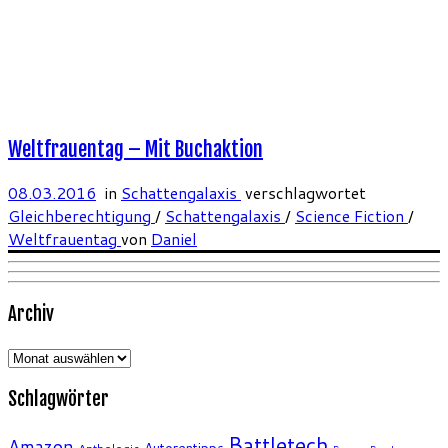
Weltfrauentag – Mit Buchaktion
08.03.2016
in
Schattengalaxis
verschlagwortet
Gleichberechtigung
/
Schattengalaxis
/
Science Fiction
/
Weltfrauentag
von
Daniel
Archiv
Archiv
Schlagwörter
Battletech
Amazon
Autorentipps