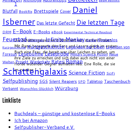
Anthologie
Beam eBooks
1
Daniel
Brettspiele
Blutfall
Cover
BookRix
Isberner
Die letzten Tage
Das letzte Gefecht
E-Book
E-Books
DRM
eBook
Experimental Technical Readout
Feuertod
Infinite Monkey
Kostenlos
Die Schattengalaxis wird dominiert von starken Frauen.
Göttingen
Kindle
Kurzgeschichten
Mit Ranai begegnete den Fans und Lesern gleich im ersten
Legenden der Elben
Legenden von
Kurzgeschichte
Buch eine Frau, die bereit war über Leichen zu gehen, um
Leseprobe
Lesebühne
Foresun
Military Science Fiction
Neue
ihre Ziele zu erreichen und sich dabei auch nicht von einer
Roman
Rateri
Projekt Wiederkehr
Welten
Horde wütender Gegner aufhalten ließ. Eine Rolle, die sie
Schattengalaxis
im zweiten […]
Science Fiction
SciFi
Selfpublishing
SGS
Silent Reapers
Taschenbuch
Tabletop
SPD
Würzburg
Verbannt
Wunschlos Glücklich
Linkliste
Buchdeals – günstige und kostenlose E-Books
Ich bei Amazon
Selfpublisher-Verband e.V.