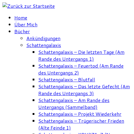
Zum
Inhalt
Home
springen
Über Mich
Bücher
Ankündigungen
Schattengalaxis
Schattengalaxis – Die letzten Tage (Am
Rande des Untergangs 1)
Schattengalaxis – Feuertod (Am Rande
des Untergangs 2)
Schattengalaxis – Blutfall
Schattengalaxis – Das letzte Gefecht (Am
Rande des Untergangs 3)
Schattengalaxis – Am Rande des
Untergangs (Sammelband)
Schattengalaxis – Projekt Wiederkehr
Schattengalaxis – Trügerischer Frieden
(Alte Feinde 1)