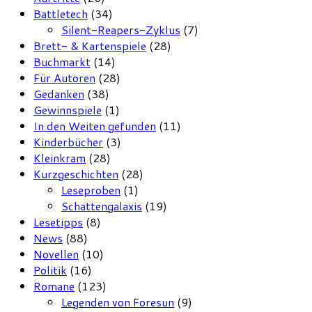
Battletech
(34)
Silent-Reapers-Zyklus
(7)
Brett- & Kartenspiele
(28)
Buchmarkt
(14)
Für Autoren
(28)
Gedanken
(38)
Gewinnspiele
(1)
In den Weiten gefunden
(11)
Kinderbücher
(3)
Kleinkram
(28)
Kurzgeschichten
(28)
Leseproben
(1)
Schattengalaxis
(19)
Lesetipps
(8)
News
(88)
Novellen
(10)
Politik
(16)
Romane
(123)
Legenden von Foresun
(9)