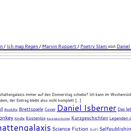
en
/
Ich mag Regen
/
Marvin Ruppert
/
Poetry Slam
von
Daniel
chattengalaxis immer auf den Donnerstag schiebe? Ich kann im Wochenrückbl
zdem, der Eintrag bleibt also nicht komplett […]
Daniel Isberner
Brettspiele
ll
Das le
Cover
BookRix
Monkey
Kurzgeschichten
Kostenlos
Legenden d
Kindle
Kurzgeschichte
attengalaxis
Science Fiction
Selfpublishi
SciFi