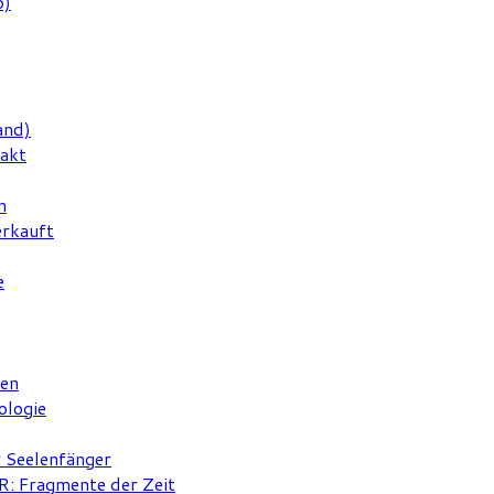
6)
and)
rakt
n
erkauft
e
ten
ologie
r Seelenfänger
 Fragmente der Zeit