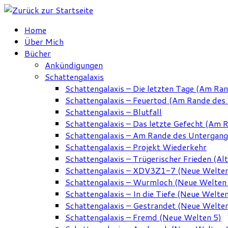
Zum
Inhalt
Home
springen
Über Mich
Bücher
Ankündigungen
Schattengalaxis
Schattengalaxis – Die letzten Tage (Am Ra
Schattengalaxis – Feuertod (Am Rande des
Schattengalaxis – Blutfall
Schattengalaxis – Das letzte Gefecht (Am 
Schattengalaxis – Am Rande des Untergan
Schattengalaxis – Projekt Wiederkehr
Schattengalaxis – Trügerischer Frieden (Alt
Schattengalaxis – XDV3Z1-7 (Neue Welten
Schattengalaxis – Wurmloch (Neue Welten
Schattengalaxis – In die Tiefe (Neue Welten
Schattengalaxis – Gestrandet (Neue Welten
Schattengalaxis – Fremd (Neue Welten 5)