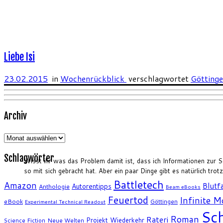
Liebe Isi
23.02.2015
in
Wochenrückblick
verschlagwortet
Götting
Archiv
Archiv
Schlagwörter
Wisst ihr was das Problem damit ist, dass ich Informationen zur S
so mit sich gebracht hat. Aber ein paar Dinge gibt es natürlich trot
Battletech
Amazon
Blutfa
Autorentipps
Anthologie
Beam eBooks
Feuertod
Infinite 
eBook
Göttingen
Experimental Technical Readout
Sch
Roman
Rateri
Projekt Wiederkehr
Science Fiction
Neue Welten