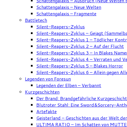
Schattengalaxis – Ausbruch (Neue Welten 
Schattengalaxis – Neue Welten
Schattengalaxis – Fragmente
Battletech
Silent-Reapers-Zyklus
Silent-Reapers-Zyklus – Gejagt (Sammelb
Silent-Reapers-Zyklus 1 – Tödlicher Kont
Silent-Reapers-Zyklus 2 – Auf der Flucht
Silent-Reapers-Zyklus 3 – In Blakes Name
Silent-Reapers-Zyklus 4 – Verraten und V
Silent-Reapers-Zyklus 5 – Blakes Horror
Silent-Reapers-Zyklus 6 – Allein gegen All
Legenden von Foresun
Legenden der Elben – Verbannt
Kurzgeschichten
Der Brand: Brandgefährliche Kurzgeschich
Blutroter Stahl: Eine Sword&Sorcery-Anth
Artefakte
Geisterland – Geschichten aus der Welt de
ULTIMA RATIO – Im Schatten von MUTTER: