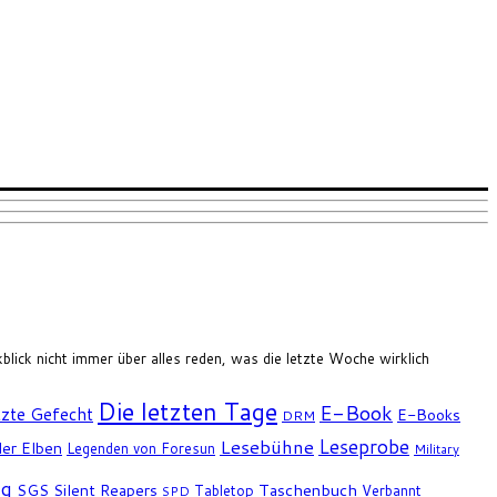
ick nicht immer über alles reden, was die letzte Woche wirklich
Die letzten Tage
E-Book
tzte Gefecht
E-Books
DRM
Leseprobe
Lesebühne
er Elben
Legenden von Foresun
Military
ng
SGS
Silent Reapers
Taschenbuch
Tabletop
Verbannt
SPD