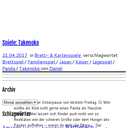
Spiele: Takenoko
21.04.2017
in
Brett- & Kartenspiele
verschlagwortet
Brettspiel
/
Familienspiel
/
Japan
/
Kaiser
/
Legespiel
/
Panda
/
Takenoko
von
Daniel
Archiv
Archiv
Zurück nach der Osterpause von letztem Freitag. 🙂 Wer
wollte als Kind nicht gerne einen Panda als Haustier
Schlagwörter
haben? Dabei lassen sich Kinder auch nicht von so
Realitäten wie der schieren Größe oder dem Hunger des
Pandas aufhalten — wären da nicht die Eltern … Der
Battletech
Amazon
Autorentipps