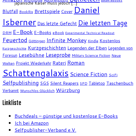
Anthologie
Beam eBooks
japanische Kaiser muss jedoch […]
Daniel
Brettspiele
Blutfall
Cover
BookRix
Isberner
Die letzten Tage
Das letzte Gefecht
E-Book
E-Books
DRM
eBook
Experimental Technical Readout
Feuertod
Infinite Monkey
Kostenlos
Göttingen
Kindle
Kurzgeschichten
Legenden der Elben
Legenden von
Kurzgeschichte
Leseprobe
Lesebühne
Foresun
Military Science Fiction
Neue
Roman
Rateri
Projekt Wiederkehr
Welten
Schattengalaxis
Science Fiction
SciFi
Selfpublishing
SGS
Silent Reapers
Taschenbuch
Tabletop
SPD
Würzburg
Verbannt
Wunschlos Glücklich
Linkliste
Buchdeals – günstige und kostenlose E-Books
Ich bei Amazon
Selfpublisher-Verband e.V.