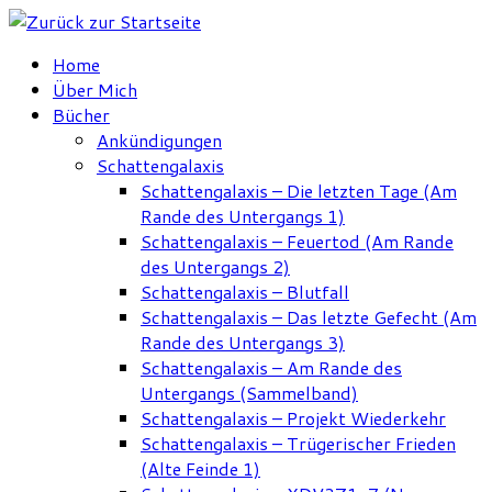
Zum
Inhalt
Home
springen
Über Mich
Bücher
Ankündigungen
Schattengalaxis
Schattengalaxis – Die letzten Tage (Am
Rande des Untergangs 1)
Schattengalaxis – Feuertod (Am Rande
des Untergangs 2)
Schattengalaxis – Blutfall
Schattengalaxis – Das letzte Gefecht (Am
Rande des Untergangs 3)
Schattengalaxis – Am Rande des
Untergangs (Sammelband)
Schattengalaxis – Projekt Wiederkehr
Schattengalaxis – Trügerischer Frieden
(Alte Feinde 1)