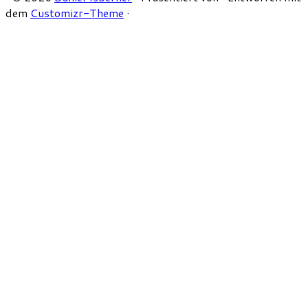
dem
Customizr-Theme
·