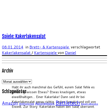
Spiele: Kakerlakensalat
08.01.2014
in
Brett- & Kartenspiele
verschlagwortet
Kakerlakensalat
/
Kartenspiele
von
Daniel
Archiv
Archiv
Habt ihr auch manchmal das Gefühl, eurem Salat fehle es
Schlagwörter
an dem gewissen Etwas? Etwas knackigem, etwas
eiweißhaltigen… Einer Kakerlake! Dann seid ihr bei
Battletech
Kakerlakensalat genau richtig. Lecker, knackig und voll von
Amazon
Autorentipps
Anthologie
Beam eBooks
Eiweiß. Zur Story: Kakerlaken haben den Salat überrannt.