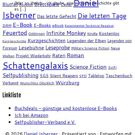
Daniel
Oder so ähnlich… ich glaube, eine wirkliche Geschichte gibt
Brettspiele
Blutfall
Cover
BookRix
es […]
Isberner
Die letzten Tage
Das letzte Gefecht
E-Book
E-Books
DRM
eBook
Experimental Technical Readout
Feuertod
Infinite Monkey
Kostenlos
Göttingen
Kindle
Kurzgeschichten
Legenden der Elben
Legenden von
Kurzgeschichte
Leseprobe
Lesebühne
Foresun
Military Science Fiction
Neue
Roman
Rateri
Projekt Wiederkehr
Welten
Schattengalaxis
Science Fiction
SciFi
Selfpublishing
SGS
Silent Reapers
Taschenbuch
Tabletop
SPD
Würzburg
Verbannt
Wunschlos Glücklich
Linkliste
Buchdeals – günstige und kostenlose E-Books
Ich bei Amazon
Selfpublisher-Verband e.V.
·
© 2026
Daniel Isberner
·
Präsentiert von
·
Entworfen mit