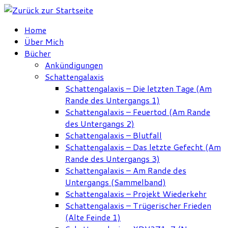
Zum
Inhalt
Home
springen
Über Mich
Bücher
Ankündigungen
Schattengalaxis
Schattengalaxis – Die letzten Tage (Am
Rande des Untergangs 1)
Schattengalaxis – Feuertod (Am Rande
des Untergangs 2)
Schattengalaxis – Blutfall
Schattengalaxis – Das letzte Gefecht (Am
Rande des Untergangs 3)
Schattengalaxis – Am Rande des
Untergangs (Sammelband)
Schattengalaxis – Projekt Wiederkehr
Schattengalaxis – Trügerischer Frieden
(Alte Feinde 1)