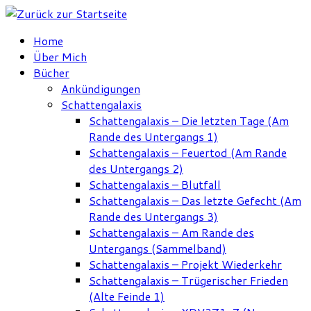
Zum
Inhalt
Home
springen
Über Mich
Bücher
Ankündigungen
Schattengalaxis
Schattengalaxis – Die letzten Tage (Am
Rande des Untergangs 1)
Schattengalaxis – Feuertod (Am Rande
des Untergangs 2)
Schattengalaxis – Blutfall
Schattengalaxis – Das letzte Gefecht (Am
Rande des Untergangs 3)
Schattengalaxis – Am Rande des
Untergangs (Sammelband)
Schattengalaxis – Projekt Wiederkehr
Schattengalaxis – Trügerischer Frieden
(Alte Feinde 1)