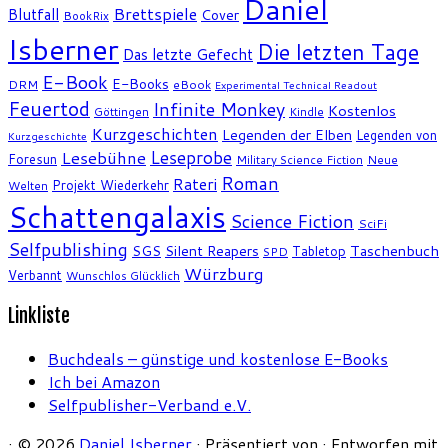
Daniel
Brettspiele
Blutfall
Cover
BookRix
Isberner
Die letzten Tage
Das letzte Gefecht
E-Book
E-Books
DRM
eBook
Experimental Technical Readout
Feuertod
Infinite Monkey
Kostenlos
Göttingen
Kindle
Kurzgeschichten
Legenden der Elben
Legenden von
Kurzgeschichte
Leseprobe
Lesebühne
Foresun
Military Science Fiction
Neue
Roman
Rateri
Projekt Wiederkehr
Welten
Schattengalaxis
Science Fiction
SciFi
Selfpublishing
SGS
Silent Reapers
Taschenbuch
Tabletop
SPD
Würzburg
Verbannt
Wunschlos Glücklich
Linkliste
Buchdeals – günstige und kostenlose E-Books
Ich bei Amazon
Selfpublisher-Verband e.V.
·
© 2026
Daniel Isberner
·
Präsentiert von
·
Entworfen mit