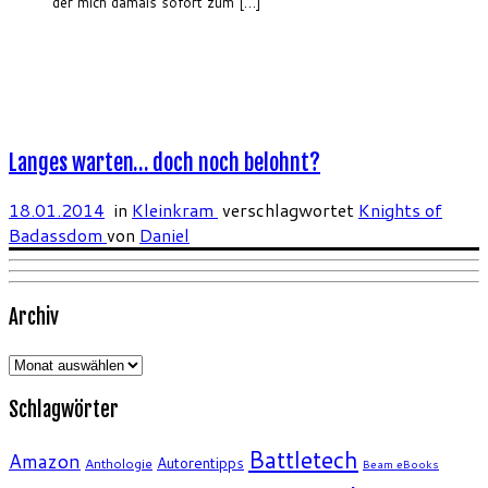
der mich damals sofort zum […]
Langes warten… doch noch belohnt?
18.01.2014
in
Kleinkram
verschlagwortet
Knights of
Badassdom
von
Daniel
Archiv
Archiv
Schlagwörter
Battletech
Amazon
Autorentipps
Anthologie
Beam eBooks