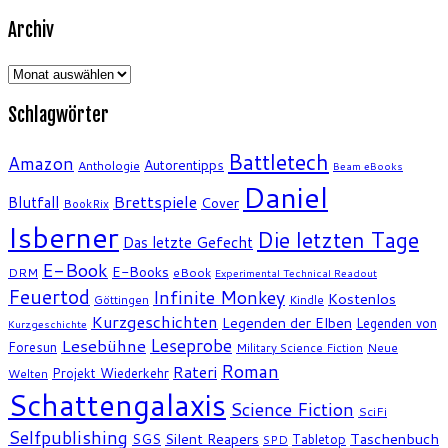
Archiv
Archiv
Schlagwörter
Battletech
Amazon
Autorentipps
Anthologie
Beam eBooks
Daniel
Brettspiele
Blutfall
Cover
BookRix
Isberner
Die letzten Tage
Das letzte Gefecht
E-Book
E-Books
DRM
eBook
Experimental Technical Readout
Feuertod
Infinite Monkey
Kostenlos
Göttingen
Kindle
Kurzgeschichten
Legenden der Elben
Legenden von
Kurzgeschichte
Leseprobe
Lesebühne
Foresun
Military Science Fiction
Neue
Roman
Rateri
Projekt Wiederkehr
Welten
Schattengalaxis
Science Fiction
SciFi
Selfpublishing
SGS
Silent Reapers
Taschenbuch
Tabletop
SPD