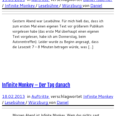
/
Infinite Monkey
/
Lesebühne
/
Würzburg
von
Daniel
Gestern Abend war Lesebühne. Für mich hieß das, dass ich
zum ersten Mal einen eigenen Text vor größerem Publikum
vorgelesen habe (das erste Mal überhaupt einen eigenen
Text vorgelesen, habe ich am Donnerstag, beim
Autorentreffen). Leider wurde zu Beginn angesagt, dass
die Lesezeit 7 – 8 Minuten betragen würde, was […]
Infinite Monkey – Der Tag danach
18.02.2013
in
Auftritte
verschlagwortet
Infinite Monkey
/
Lesebühne
/
Würzburg
von
Daniel
Morgen Abend ist Infinite Monkey. Wem das nichts sagt,