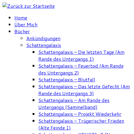
Zum
Inhalt
Home
springen
Über Mich
Bücher
Ankündigungen
Schattengalaxis
Schattengalaxis – Die letzten Tage (Am
Rande des Untergangs 1)
Schattengalaxis – Feuertod (Am Rande
des Untergangs 2)
Schattengalaxis – Blutfall
Schattengalaxis – Das letzte Gefecht (Am
Rande des Untergangs 3)
Schattengalaxis – Am Rande des
Untergangs (Sammelband)
Schattengalaxis – Projekt Wiederkehr
Schattengalaxis – Trügerischer Frieden
(Alte Feinde 1)