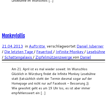
Lesebühne im Wunschlos […]
Monkeylollis
21.04.2013
in
Auftritte
verschlagwortet
Daniel Isberner
/
Die letzten Tage
/
Feuertod
/
Infinite Monkey
/
Lesebühne
/
Schattengalaxis
/
Zipfelmützenzwerge
von
Daniel
Am 21. April ist es mal wieder soweit: Im Wunschlos
Glücklich in Würzburg findet die Infinite Monkey Lesebühne
statt (tatsächlich steht der Termin diesmal sogar auf der
Homepage und nicht nur auf Facebook – Besserung ;)).
Wie gewohnt geht es um 19 Uhr los, es ist aber immer
empfehlenswert ein […]