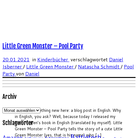
Little Green Monster – Pool Party
20.01.2021
in
Kinderbücher
verschlagwortet
Daniel
Isberner
/
Little Green Monster
/
Natascha Schmidt
/
Pool
Party
von
Daniel
Archiv
Archiv
Let’s try something new here: a blog post in English. Why
in English, you ask? Well, because today I released my
Schlagwörter
first children’s book in English (translated by myself). Little
Green Monster – Pool Party tells the story of a cute Little
Green Monster (yes, that is his name) who […]
Battletech
Amazon
Autorentipps