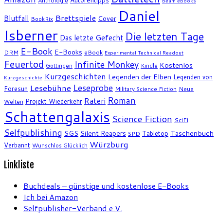
Anthologie
Beam eBooks
Daniel
Brettspiele
Blutfall
Cover
BookRix
Isberner
Die letzten Tage
Das letzte Gefecht
E-Book
E-Books
DRM
eBook
Experimental Technical Readout
Feuertod
Infinite Monkey
Kostenlos
Göttingen
Kindle
Kurzgeschichten
Legenden der Elben
Legenden von
Kurzgeschichte
Leseprobe
Lesebühne
Foresun
Military Science Fiction
Neue
Roman
Rateri
Projekt Wiederkehr
Welten
Schattengalaxis
Science Fiction
SciFi
Selfpublishing
SGS
Silent Reapers
Taschenbuch
Tabletop
SPD
Würzburg
Verbannt
Wunschlos Glücklich
Linkliste
Buchdeals – günstige und kostenlose E-Books
Ich bei Amazon
Selfpublisher-Verband e.V.