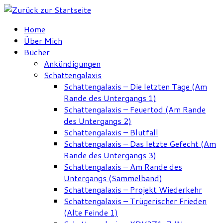
Zum
Inhalt
Home
springen
Über Mich
Bücher
Ankündigungen
Schattengalaxis
Schattengalaxis – Die letzten Tage (Am
Rande des Untergangs 1)
Schattengalaxis – Feuertod (Am Rande
des Untergangs 2)
Schattengalaxis – Blutfall
Schattengalaxis – Das letzte Gefecht (Am
Rande des Untergangs 3)
Schattengalaxis – Am Rande des
Untergangs (Sammelband)
Schattengalaxis – Projekt Wiederkehr
Schattengalaxis – Trügerischer Frieden
(Alte Feinde 1)