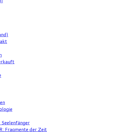
6)
and)
rakt
n
erkauft
e
ten
ologie
r Seelenfänger
 Fragmente der Zeit