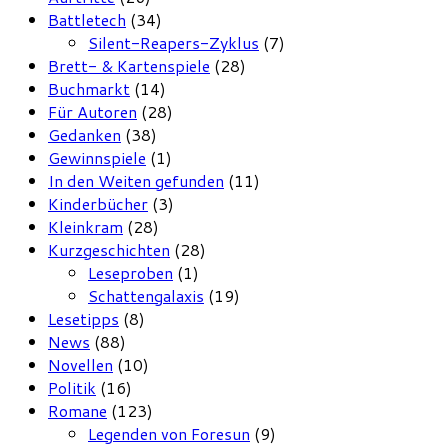
Battletech
(34)
Silent-Reapers-Zyklus
(7)
Brett- & Kartenspiele
(28)
Buchmarkt
(14)
Für Autoren
(28)
Gedanken
(38)
Gewinnspiele
(1)
In den Weiten gefunden
(11)
Kinderbücher
(3)
Kleinkram
(28)
Kurzgeschichten
(28)
Leseproben
(1)
Schattengalaxis
(19)
Lesetipps
(8)
News
(88)
Novellen
(10)
Politik
(16)
Romane
(123)
Legenden von Foresun
(9)