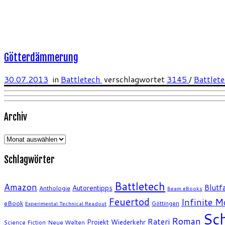
Götterdämmerung
30.07.2013
in
Battletech
verschlagwortet
3145
/
Battlet
Archiv
Archiv
Schlagwörter
Battletech
Amazon
Blutfa
Autorentipps
Anthologie
Beam eBooks
Feuertod
Infinite 
eBook
Göttingen
Experimental Technical Readout
Sch
Roman
Rateri
Projekt Wiederkehr
Science Fiction
Neue Welten