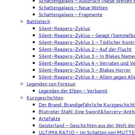
Schattengalaxis – Ausbruch (Neue Welten 
Schattengalaxis – Neue Welten
Schattengalaxis – Fragmente
Battletech
Silent-Reapers-Zyklus
Silent-Reapers-Zyklus – Gejagt (Sammelb
Silent-Reapers-Zyklus 1 – Tödlicher Kont
Silent-Reapers-Zyklus 2 – Auf der Flucht
Silent-Reapers-Zyklus 3 – In Blakes Name
Silent-Reapers-Zyklus 4 – Verraten und V
Silent-Reapers-Zyklus 5 – Blakes Horror
Silent-Reapers-Zyklus 6 – Allein gegen All
Legenden von Foresun
Legenden der Elben – Verbannt
Kurzgeschichten
Der Brand: Brandgefährliche Kurzgeschich
Blutroter Stahl: Eine Sword&Sorcery-Anth
Artefakte
Geisterland – Geschichten aus der Welt de
ULTIMA RATIO – Im Schatten von MUTTER: