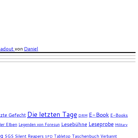
eadout
von
Daniel
Die letzten Tage
E-Book
tzte Gefecht
E-Books
DRM
Leseprobe
Lesebühne
er Elben
Legenden von Foresun
Military
ng
SGS
Silent Reapers
Taschenbuch
Tabletop
Verbannt
SPD