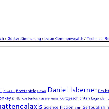
ech
/
Götterdämmerung
/
Lyran Commonwealth
/
Technical R
Daniel Isberner
Brettspiele
ll
Das le
Cover
BookRix
Monkey
Kurzgeschichten
Kostenlos
Legenden d
Kindle
Kurzgeschichte
attengalaxis
Science Fiction
Selfpublishi
SciFi