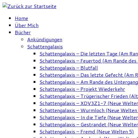
Zum
Inhalt
Home
springen
Über Mich
Bücher
Ankündigungen
Schattengalaxis
Schattengalaxis – Die letzten Tage (Am Ra
Schattengalaxis – Feuertod (Am Rande des
Schattengalaxis – Blutfall
Schattengalaxis – Das letzte Gefecht (Am 
Schattengalaxis – Am Rande des Untergan
Schattengalaxis – Projekt Wiederkehr
Schattengalaxis – Trügerischer Frieden (Alt
Schattengalaxis – XDV3Z1-7 (Neue Welten
Schattengalaxis – Wurmloch (Neue Welten
Schattengalaxis – In die Tiefe (Neue Welten
Schattengalaxis – Gestrandet (Neue Welten
Schattengalaxis – Fremd (Neue Welten 5)