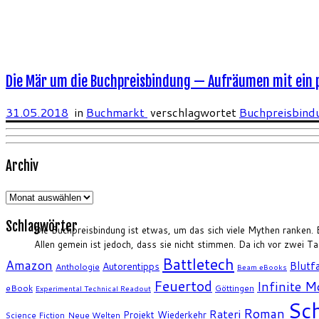
Die Mär um die Buchpreisbindung — Aufräumen mit ein pa
31.05.2018
in
Buchmarkt
verschlagwortet
Buchpreisbin
Archiv
Archiv
Schlagwörter
Die Buchpreisbindung ist etwas, um das sich viele Mythen ranken. Ei
Allen gemein ist jedoch, dass sie nicht stimmen. Da ich vor zwei T
Battletech
Amazon
Blutfa
Autorentipps
Anthologie
Beam eBooks
Feuertod
Infinite 
eBook
Göttingen
Experimental Technical Readout
Sch
Roman
Rateri
Projekt Wiederkehr
Science Fiction
Neue Welten