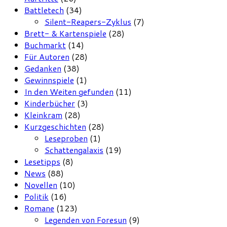
Battletech
(34)
Silent-Reapers-Zyklus
(7)
Brett- & Kartenspiele
(28)
Buchmarkt
(14)
Für Autoren
(28)
Gedanken
(38)
Gewinnspiele
(1)
In den Weiten gefunden
(11)
Kinderbücher
(3)
Kleinkram
(28)
Kurzgeschichten
(28)
Leseproben
(1)
Schattengalaxis
(19)
Lesetipps
(8)
News
(88)
Novellen
(10)
Politik
(16)
Romane
(123)
Legenden von Foresun
(9)