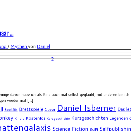
ar ...
dung
/
Mythen
von
Daniel
2
nige davon habe ich als Kind auch mal selbst geglaubt, mit anderen bin ich e
agen wieder mal […]
Daniel Isberner
Brettspiele
ll
Das le
Cover
BookRix
Monkey
Kurzgeschichten
Kostenlos
Legenden d
Kindle
Kurzgeschichte
attengalaxis
Science Fiction
Selfpublishi
SciFi