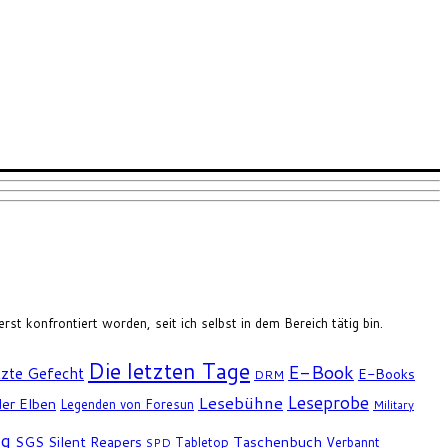
rst konfrontiert worden, seit ich selbst in dem Bereich tätig bin.
Die letzten Tage
E-Book
tzte Gefecht
E-Books
DRM
Leseprobe
Lesebühne
er Elben
Legenden von Foresun
Military
ng
SGS
Silent Reapers
Taschenbuch
Tabletop
Verbannt
SPD