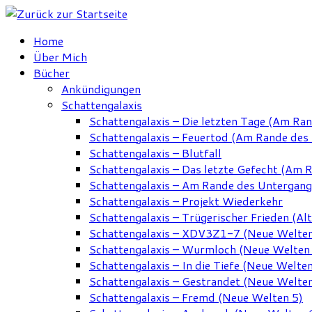
Zum
Inhalt
Home
springen
Über Mich
Bücher
Ankündigungen
Schattengalaxis
Schattengalaxis – Die letzten Tage (Am Ra
Schattengalaxis – Feuertod (Am Rande des
Schattengalaxis – Blutfall
Schattengalaxis – Das letzte Gefecht (Am 
Schattengalaxis – Am Rande des Untergan
Schattengalaxis – Projekt Wiederkehr
Schattengalaxis – Trügerischer Frieden (Alt
Schattengalaxis – XDV3Z1-7 (Neue Welten
Schattengalaxis – Wurmloch (Neue Welten
Schattengalaxis – In die Tiefe (Neue Welten
Schattengalaxis – Gestrandet (Neue Welten
Schattengalaxis – Fremd (Neue Welten 5)