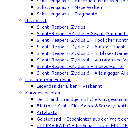
Schattengalaxis – Ausbruch (Neue Welten 
Schattengalaxis – Neue Welten
Schattengalaxis – Fragmente
Battletech
Silent-Reapers-Zyklus
Silent-Reapers-Zyklus – Gejagt (Sammelb
Silent-Reapers-Zyklus 1 – Tödlicher Kont
Silent-Reapers-Zyklus 2 – Auf der Flucht
Silent-Reapers-Zyklus 3 – In Blakes Name
Silent-Reapers-Zyklus 4 – Verraten und V
Silent-Reapers-Zyklus 5 – Blakes Horror
Silent-Reapers-Zyklus 6 – Allein gegen All
Legenden von Foresun
Legenden der Elben – Verbannt
Kurzgeschichten
Der Brand: Brandgefährliche Kurzgeschich
Blutroter Stahl: Eine Sword&Sorcery-Anth
Artefakte
Geisterland – Geschichten aus der Welt de
ULTIMA RATIO – Im Schatten von MUTTER: