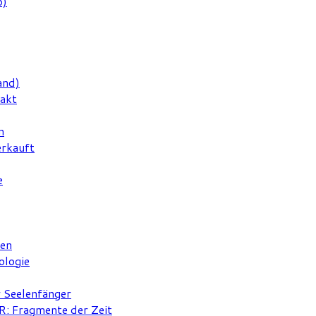
6)
and)
rakt
n
erkauft
e
ten
ologie
r Seelenfänger
 Fragmente der Zeit