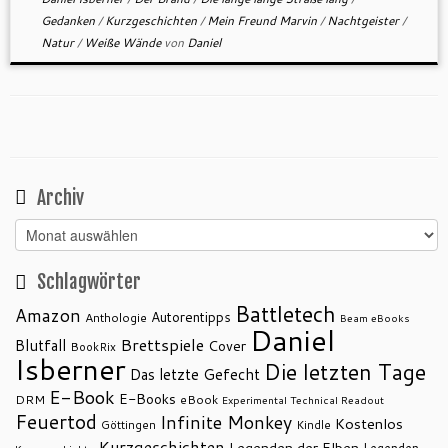
Gedanken
/
Kurzgeschichten
/
Mein Freund Marvin
/
Nachtgeister
/
Natur
/
Weiße Wände
von
Daniel
Archiv
Archiv
Schlagwörter
Battletech
Amazon
Autorentipps
Anthologie
Beam eBooks
Daniel
Brettspiele
Blutfall
Cover
BookRix
Isberner
Die letzten Tage
Das letzte Gefecht
E-Book
E-Books
DRM
eBook
Experimental Technical Readout
Feuertod
Infinite Monkey
Kostenlos
Göttingen
Kindle
Kurzgeschichten
Legenden der Elben