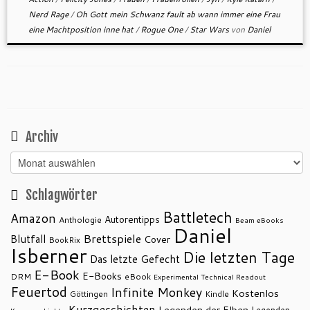
Nerd Rage
/
Oh Gott mein Schwanz fault ab wann immer eine Frau
eine Machtposition inne hat
/
Rogue One
/
Star Wars
von
Daniel
Archiv
Archiv
Schlagwörter
Battletech
Amazon
Autorentipps
Anthologie
Beam eBooks
Daniel
Brettspiele
Blutfall
Cover
BookRix
Isberner
Die letzten Tage
Das letzte Gefecht
E-Book
E-Books
DRM
eBook
Experimental Technical Readout
Feuertod
Infinite Monkey
Kostenlos
Göttingen
Kindle
Kurzgeschichten
Legenden der Elben