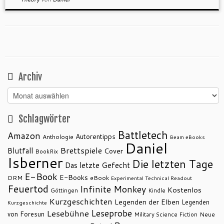
Archiv
Archiv
Schlagwörter
Battletech
Amazon
Autorentipps
Anthologie
Beam eBooks
Daniel
Brettspiele
Blutfall
Cover
BookRix
Isberner
Die letzten Tage
Das letzte Gefecht
E-Book
E-Books
DRM
eBook
Experimental Technical Readout
Feuertod
Infinite Monkey
Kostenlos
Göttingen
Kindle
Kurzgeschichten
Legenden der Elben
Legenden
Kurzgeschichte
Leseprobe
Lesebühne
von Foresun
Military Science Fiction
Neue