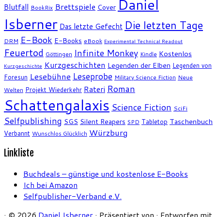
Daniel
Brettspiele
Blutfall
Cover
BookRix
Isberner
Die letzten Tage
Das letzte Gefecht
E-Book
E-Books
DRM
eBook
Experimental Technical Readout
Feuertod
Infinite Monkey
Kostenlos
Göttingen
Kindle
Kurzgeschichten
Legenden der Elben
Legenden von
Kurzgeschichte
Leseprobe
Lesebühne
Foresun
Military Science Fiction
Neue
Roman
Rateri
Projekt Wiederkehr
Welten
Schattengalaxis
Science Fiction
SciFi
Selfpublishing
SGS
Silent Reapers
Taschenbuch
Tabletop
SPD
Würzburg
Verbannt
Wunschlos Glücklich
Linkliste
Buchdeals – günstige und kostenlose E-Books
Ich bei Amazon
Selfpublisher-Verband e.V.
·
© 2026
Daniel Isberner
·
Präsentiert von
·
Entworfen mit