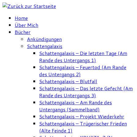
Zum
Inhalt
Home
springen
Über Mich
Bücher
Ankündigungen
Schattengalaxis
Schattengalaxis – Die letzten Tage (Am
Rande des Untergangs 1)
Schattengalaxis – Feuertod (Am Rande
des Untergangs 2)
Schattengalaxis – Blutfall
Schattengalaxis – Das letzte Gefecht (Am
Rande des Untergangs 3)
Schattengalaxis – Am Rande des
Untergangs (Sammelband)
Schattengalaxis – Projekt Wiederkehr
Schattengalaxis – Trügerischer Frieden
(Alte Feinde 1)