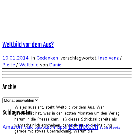
Weltbild vor dem Aus?
10.01.2014
in
Gedanken
verschlagwortet
Insolvenz
/
Pleite
/
Weltbild
von
Daniel
Archiv
Archiv
Wie es aussieht, steht Weltbild vor dem Aus. Wer
Schlagwörter
beobachtet hat, was in den letzten Monaten um den Verlag
herum in die Presse kam, ließ dieses Schicksal bereits als
Battletech
wahrscheinlich erscheinen, dennoch las ich die Meldung
Amazon
Autorentipps
Anthologie
Beam eBooks
gerade mit etwas Überraschung. Warum die