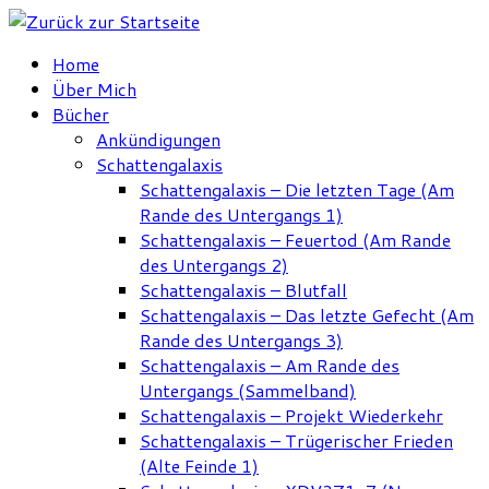
Zum
Inhalt
Home
springen
Über Mich
Bücher
Ankündigungen
Schattengalaxis
Schattengalaxis – Die letzten Tage (Am
Rande des Untergangs 1)
Schattengalaxis – Feuertod (Am Rande
des Untergangs 2)
Schattengalaxis – Blutfall
Schattengalaxis – Das letzte Gefecht (Am
Rande des Untergangs 3)
Schattengalaxis – Am Rande des
Untergangs (Sammelband)
Schattengalaxis – Projekt Wiederkehr
Schattengalaxis – Trügerischer Frieden
(Alte Feinde 1)