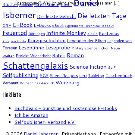
Daniel
Überraschung? Weil ich nicht erwartet habe, dass man […]
Brettspiele
Blutfall
Cover
BookRix
Isberner
Die letzten Tage
Das letzte Gefecht
E-Book
E-Books
DRM
eBook
Experimental Technical Readout
Feuertod
Infinite Monkey
Kostenlos
Göttingen
Kindle
Kurzgeschichten
Legenden der Elben
Legenden von
Kurzgeschichte
Leseprobe
Lesebühne
Foresun
Military Science Fiction
Neue
Roman
Rateri
Projekt Wiederkehr
Welten
Schattengalaxis
Science Fiction
SciFi
Selfpublishing
SGS
Silent Reapers
Taschenbuch
Tabletop
SPD
Würzburg
Verbannt
Wunschlos Glücklich
Linkliste
Buchdeals – günstige und kostenlose E-Books
Ich bei Amazon
Selfpublisher-Verband e.V.
·
© 2026
Daniel Isberner
·
Präsentiert von
·
Entworfen mit