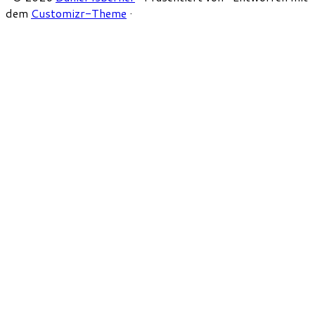
dem
Customizr-Theme
·