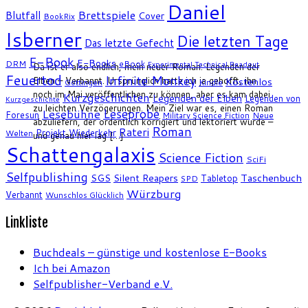
Daniel
Brettspiele
Blutfall
Cover
BookRix
Isberner
Die letzten Tage
Das letzte Gefecht
E-Book
E-Books
DRM
eBook
Experimental Technical Readout
Da ist er also endlich, mein neuer Roman: Legenden der
Feuertod
Infinite Monkey
Elben – Verbannt. Ursprünglich hatte ich ja gehofft, ihn
Kostenlos
Göttingen
Kindle
noch im Mai veröffentlichen zu können, aber es kam dabei
Kurzgeschichten
Legenden der Elben
Legenden von
Kurzgeschichte
zu leichten Verzögerungen. Mein Ziel war es, einen Roman
Leseprobe
Lesebühne
Foresun
Military Science Fiction
Neue
abzuliefern, der ordentlich korrigiert und lektoriert wurde –
Roman
Rateri
Projekt Wiederkehr
Welten
und genau hier lag […]
Schattengalaxis
Science Fiction
SciFi
Selfpublishing
SGS
Silent Reapers
Taschenbuch
Tabletop
SPD
Würzburg
Verbannt
Wunschlos Glücklich
Linkliste
Buchdeals – günstige und kostenlose E-Books
Ich bei Amazon
Selfpublisher-Verband e.V.