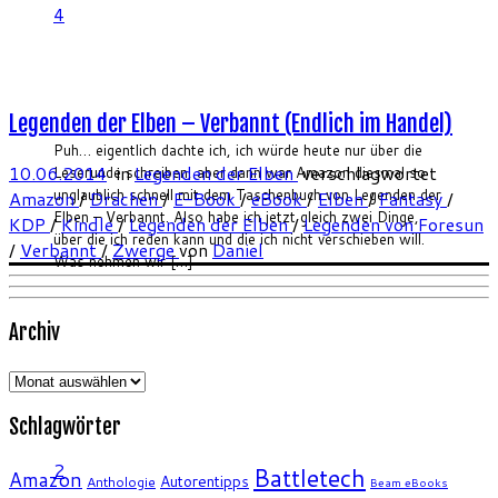
4
Legenden der Elben – Verbannt (Endlich im Handel)
Puh… eigentlich dachte ich, ich würde heute nur über die
10.06.2014
in
Legenden der Elben
verschlagwortet
Leserunde schreiben, aber dann war Amazon diesmal so
unglaublich schnell mit dem Taschenbuch von Legenden der
Amazon
/
Drachen
/
E-Book
/
eBook
/
Elben
/
Fantasy
/
Elben – Verbannt. Also habe ich jetzt gleich zwei Dinge,
KDP
/
Kindle
/
Legenden der Elben
/
Legenden von Foresun
über die ich reden kann und die ich nicht verschieben will.
/
Verbannt
/
Zwerge
von
Daniel
Was nehmen wir […]
Archiv
Archiv
Schlagwörter
2
Battletech
Amazon
Autorentipps
Anthologie
Beam eBooks