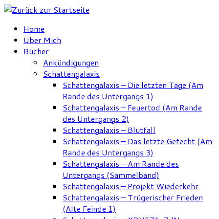
Zum
Inhalt
Home
springen
Über Mich
Bücher
Ankündigungen
Schattengalaxis
Schattengalaxis – Die letzten Tage (Am
Rande des Untergangs 1)
Schattengalaxis – Feuertod (Am Rande
des Untergangs 2)
Schattengalaxis – Blutfall
Schattengalaxis – Das letzte Gefecht (Am
Rande des Untergangs 3)
Schattengalaxis – Am Rande des
Untergangs (Sammelband)
Schattengalaxis – Projekt Wiederkehr
Schattengalaxis – Trügerischer Frieden
(Alte Feinde 1)