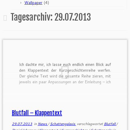
(4)
Wallpaper
Tagesarchiv:
29.07.2013
Ich dachte mir, ich lasse euch endlich einen Blick auf
den Klappentext der Kurzgeschichtenreihe werfen.
Der gleiche Text wird die gesamte Reihe zieren, mit
jeweils ein paar Anpassungen an der Einleitung – ich
kann schließlich schlecht bei Teil 3 noch “Teil 1”
hinschreiben. (Und ja, das ist, so ganz nebenbei, […]
Blutfall – Klappentext
29.07.2013
in
News
/
Schattengalaxis
verschlagwortet
Blutfall
/