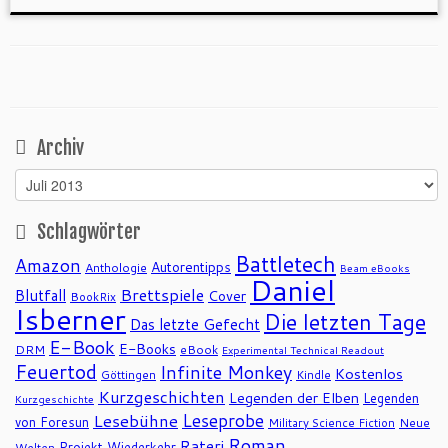
Archiv
Archiv
Schlagwörter
Battletech
Amazon
Autorentipps
Anthologie
Beam eBooks
Daniel
Brettspiele
Blutfall
Cover
BookRix
Isberner
Die letzten Tage
Das letzte Gefecht
E-Book
E-Books
DRM
eBook
Experimental Technical Readout
Feuertod
Infinite Monkey
Kostenlos
Göttingen
Kindle
Kurzgeschichten
Legenden der Elben
Legenden
Kurzgeschichte
Leseprobe
Lesebühne
von Foresun
Military Science Fiction
Neue
Roman
Rateri
Projekt Wiederkehr
Welten