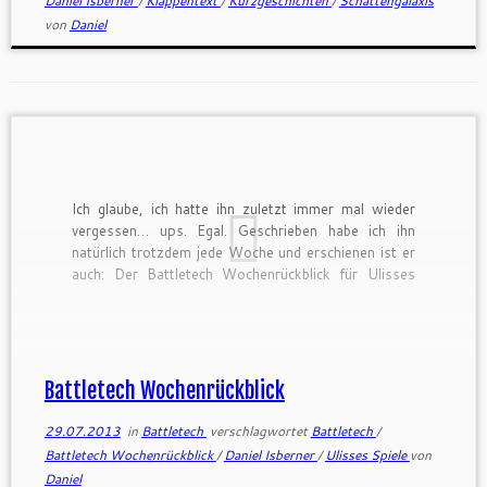
Daniel Isberner
/
Klappentext
/
Kurzgeschichten
/
Schattengalaxis
von
Daniel
Ich glaube, ich hatte ihn zuletzt immer mal wieder
vergessen… ups. Egal. Geschrieben habe ich ihn
natürlich trotzdem jede Woche und erschienen ist er
auch: Der Battletech Wochenrückblick für Ulisses
Spiele. Viel Spaß damit 🙂
Battletech Wochenrückblick
29.07.2013
in
Battletech
verschlagwortet
Battletech
/
Battletech Wochenrückblick
/
Daniel Isberner
/
Ulisses Spiele
von
Daniel