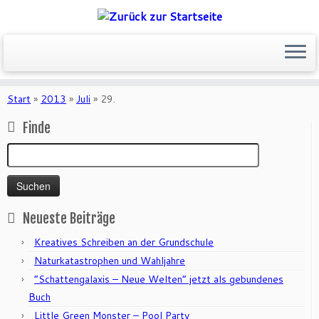
Zum
Inhalt
Start
»
2013
»
Juli
»
29.
springen
Finde
Suchen
nach:
Neueste Beiträge
Kreatives Schreiben an der Grundschule
Naturkatastrophen und Wahljahre
“Schattengalaxis – Neue Welten” jetzt als gebundenes
Buch
Little Green Monster – Pool Party