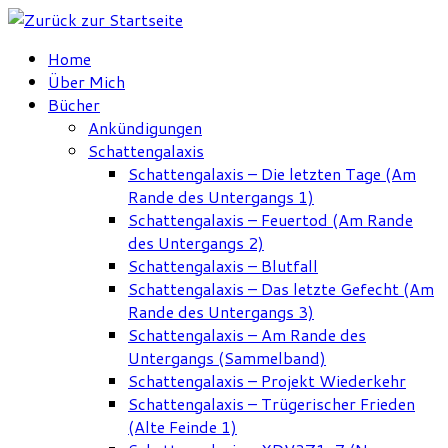
Zum
Inhalt
Home
springen
Über Mich
Bücher
Ankündigungen
Schattengalaxis
Schattengalaxis – Die letzten Tage (Am
Rande des Untergangs 1)
Schattengalaxis – Feuertod (Am Rande
des Untergangs 2)
Schattengalaxis – Blutfall
Schattengalaxis – Das letzte Gefecht (Am
Rande des Untergangs 3)
Schattengalaxis – Am Rande des
Untergangs (Sammelband)
Schattengalaxis – Projekt Wiederkehr
Schattengalaxis – Trügerischer Frieden
(Alte Feinde 1)