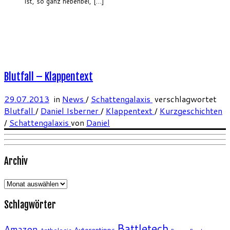
ist, so ganz nebenbei, […]
Blutfall – Klappentext
29.07.2013
in
News
/
Schattengalaxis
verschlagwortet
Blutfall
/
Daniel Isberner
/
Klappentext
/
Kurzgeschichten
/
Schattengalaxis
von
Daniel
Archiv
Archiv
Schlagwörter
Battletech
Amazon
Autorentipps