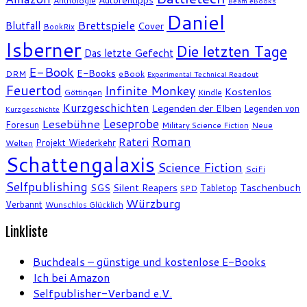
Anthologie
Beam eBooks
Daniel
Brettspiele
Blutfall
Cover
BookRix
Isberner
Die letzten Tage
Das letzte Gefecht
E-Book
E-Books
DRM
eBook
Experimental Technical Readout
Feuertod
Infinite Monkey
Kostenlos
Göttingen
Kindle
Kurzgeschichten
Legenden der Elben
Legenden von
Kurzgeschichte
Leseprobe
Lesebühne
Foresun
Military Science Fiction
Neue
Roman
Rateri
Projekt Wiederkehr
Welten
Schattengalaxis
Science Fiction
SciFi
Selfpublishing
SGS
Silent Reapers
Taschenbuch
Tabletop
SPD
Würzburg
Verbannt
Wunschlos Glücklich
Linkliste
Buchdeals – günstige und kostenlose E-Books
Ich bei Amazon
Selfpublisher-Verband e.V.