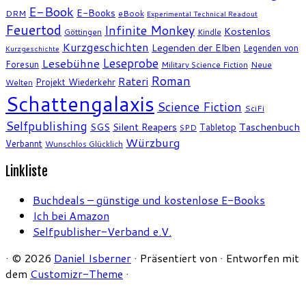
E-Book
E-Books
DRM
eBook
Experimental Technical Readout
Feuertod
Infinite Monkey
Kostenlos
Göttingen
Kindle
Kurzgeschichten
Legenden der Elben
Legenden von
Kurzgeschichte
Leseprobe
Lesebühne
Foresun
Military Science Fiction
Neue
Roman
Rateri
Projekt Wiederkehr
Welten
Schattengalaxis
Science Fiction
SciFi
Selfpublishing
SGS
Silent Reapers
Taschenbuch
Tabletop
SPD
Würzburg
Verbannt
Wunschlos Glücklich
Linkliste
Buchdeals – günstige und kostenlose E-Books
Ich bei Amazon
Selfpublisher-Verband e.V.
·
© 2026
Daniel Isberner
·
Präsentiert von
·
Entworfen mit
dem
Customizr-Theme
·