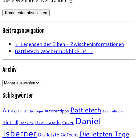
diese Website einverstanden.
*
Beitragsnavigation
←
Legenden der Elben – Zwischeninformationen
Battletech Wochenrückblick 34
→
Archiv
Archiv
Schlagwörter
Battletech
Amazon
Autorentipps
Anthologie
Beam eBooks
Daniel
Brettspiele
Blutfall
Cover
BookRix
Isberner
Die letzten Tage
Das letzte Gefecht