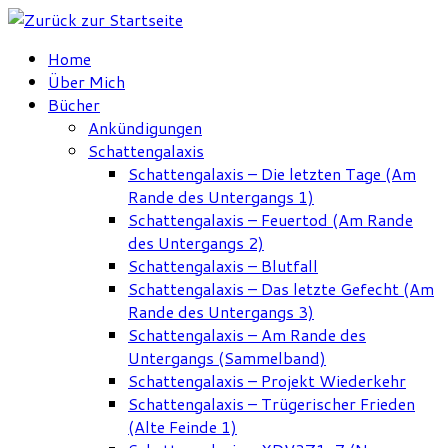
Zum
Inhalt
Home
springen
Über Mich
Bücher
Ankündigungen
Schattengalaxis
Schattengalaxis – Die letzten Tage (Am
Rande des Untergangs 1)
Schattengalaxis – Feuertod (Am Rande
des Untergangs 2)
Schattengalaxis – Blutfall
Schattengalaxis – Das letzte Gefecht (Am
Rande des Untergangs 3)
Schattengalaxis – Am Rande des
Untergangs (Sammelband)
Schattengalaxis – Projekt Wiederkehr
Schattengalaxis – Trügerischer Frieden
(Alte Feinde 1)