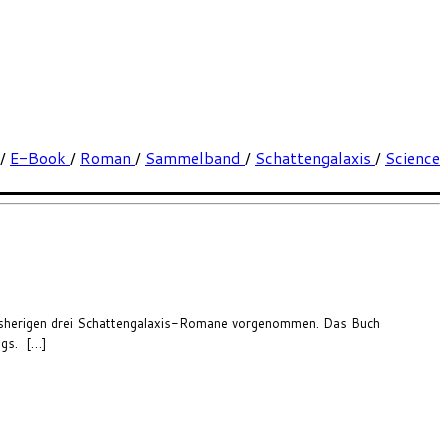
/
E-Book
/
Roman
/
Sammelband
/
Schattengalaxis
/
Science
bisherigen drei Schattengalaxis-Romane vorgenommen. Das Buch
ngs. […]