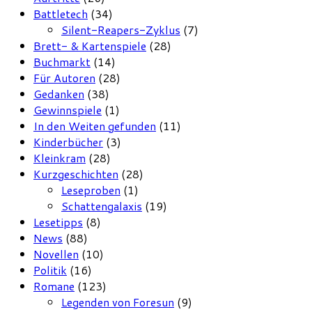
Battletech
(34)
Silent-Reapers-Zyklus
(7)
Brett- & Kartenspiele
(28)
Buchmarkt
(14)
Für Autoren
(28)
Gedanken
(38)
Gewinnspiele
(1)
In den Weiten gefunden
(11)
Kinderbücher
(3)
Kleinkram
(28)
Kurzgeschichten
(28)
Leseproben
(1)
Schattengalaxis
(19)
Lesetipps
(8)
News
(88)
Novellen
(10)
Politik
(16)
Romane
(123)
Legenden von Foresun
(9)