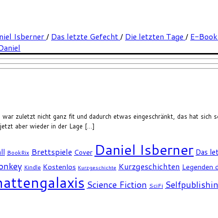
niel Isberner
/
Das letzte Gefecht
/
Die letzten Tage
/
E-Boo
Daniel
ch war zuletzt nicht ganz fit und dadurch etwas eingeschränkt, das hat sic
jetzt aber wieder in der Lage […]
Daniel Isberner
Brettspiele
ll
Das le
Cover
BookRix
Monkey
Kurzgeschichten
Kostenlos
Legenden d
Kindle
Kurzgeschichte
attengalaxis
Science Fiction
Selfpublishi
SciFi