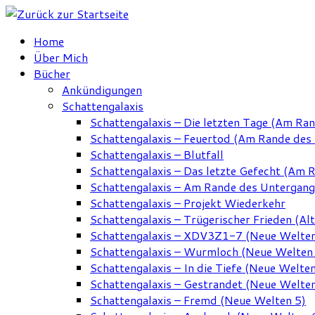
Zum
Inhalt
Home
springen
Über Mich
Bücher
Ankündigungen
Schattengalaxis
Schattengalaxis – Die letzten Tage (Am Ra
Schattengalaxis – Feuertod (Am Rande des
Schattengalaxis – Blutfall
Schattengalaxis – Das letzte Gefecht (Am 
Schattengalaxis – Am Rande des Untergan
Schattengalaxis – Projekt Wiederkehr
Schattengalaxis – Trügerischer Frieden (Alt
Schattengalaxis – XDV3Z1-7 (Neue Welten
Schattengalaxis – Wurmloch (Neue Welten
Schattengalaxis – In die Tiefe (Neue Welten
Schattengalaxis – Gestrandet (Neue Welten
Schattengalaxis – Fremd (Neue Welten 5)