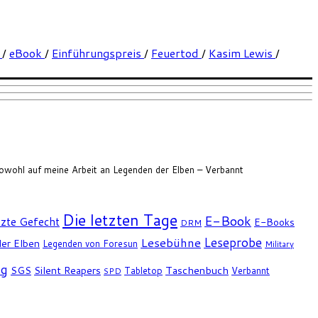
k
/
eBook
/
Einführungspreis
/
Feuertod
/
Kasim Lewis
/
h sowohl auf meine Arbeit an Legenden der Elben – Verbannt
Die letzten Tage
E-Book
tzte Gefecht
E-Books
DRM
Leseprobe
Lesebühne
er Elben
Legenden von Foresun
Military
ng
SGS
Silent Reapers
Taschenbuch
Tabletop
Verbannt
SPD