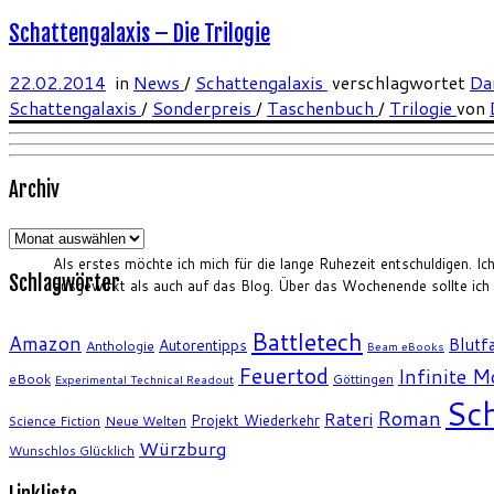
Schattengalaxis – Die Trilogie
22.02.2014
in
News
/
Schattengalaxis
verschlagwortet
Da
Schattengalaxis
/
Sonderpreis
/
Taschenbuch
/
Trilogie
von
Archiv
Archiv
Als erstes möchte ich mich für die lange Ruhezeit entschuldigen. I
Schlagwörter
ausgewirkt als auch auf das Blog. Über das Wochenende sollte ich 
Battletech
Amazon
Blutfa
Autorentipps
Anthologie
Beam eBooks
Feuertod
Infinite 
eBook
Göttingen
Experimental Technical Readout
Sch
Roman
Rateri
Projekt Wiederkehr
Science Fiction
Neue Welten
Würzburg
Wunschlos Glücklich