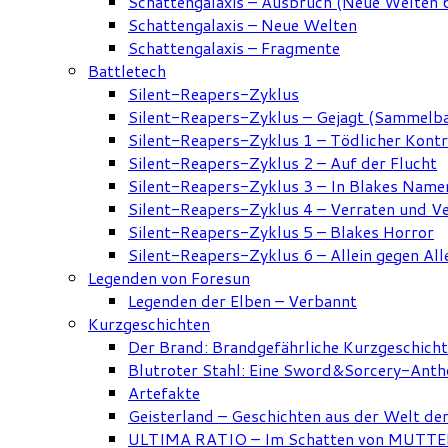
Schattengalaxis – Ausbruch (Neue Welten 
Schattengalaxis – Neue Welten
Schattengalaxis – Fragmente
Battletech
Silent-Reapers-Zyklus
Silent-Reapers-Zyklus – Gejagt (Sammelb
Silent-Reapers-Zyklus 1 – Tödlicher Kont
Silent-Reapers-Zyklus 2 – Auf der Flucht
Silent-Reapers-Zyklus 3 – In Blakes Name
Silent-Reapers-Zyklus 4 – Verraten und V
Silent-Reapers-Zyklus 5 – Blakes Horror
Silent-Reapers-Zyklus 6 – Allein gegen All
Legenden von Foresun
Legenden der Elben – Verbannt
Kurzgeschichten
Der Brand: Brandgefährliche Kurzgeschich
Blutroter Stahl: Eine Sword&Sorcery-Anth
Artefakte
Geisterland – Geschichten aus der Welt de
ULTIMA RATIO – Im Schatten von MUTTER: