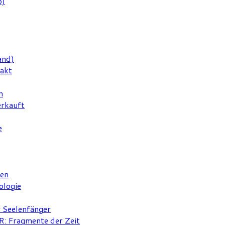
6)
and)
rakt
n
erkauft
e
ten
ologie
r Seelenfänger
 Fragmente der Zeit