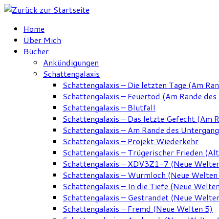
Zum
Inhalt
Home
springen
Über Mich
Bücher
Ankündigungen
Schattengalaxis
Schattengalaxis – Die letzten Tage (Am Ra
Schattengalaxis – Feuertod (Am Rande des
Schattengalaxis – Blutfall
Schattengalaxis – Das letzte Gefecht (Am 
Schattengalaxis – Am Rande des Untergan
Schattengalaxis – Projekt Wiederkehr
Schattengalaxis – Trügerischer Frieden (Alt
Schattengalaxis – XDV3Z1-7 (Neue Welten
Schattengalaxis – Wurmloch (Neue Welten
Schattengalaxis – In die Tiefe (Neue Welten
Schattengalaxis – Gestrandet (Neue Welten
Schattengalaxis – Fremd (Neue Welten 5)