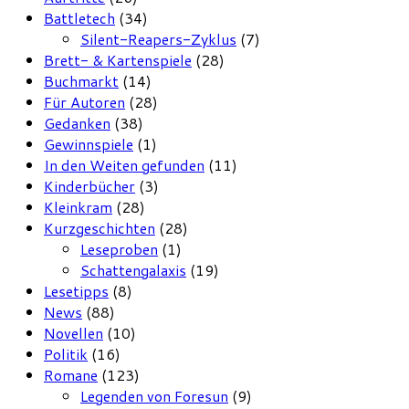
Battletech
(34)
Silent-Reapers-Zyklus
(7)
Brett- & Kartenspiele
(28)
Buchmarkt
(14)
Für Autoren
(28)
Gedanken
(38)
Gewinnspiele
(1)
In den Weiten gefunden
(11)
Kinderbücher
(3)
Kleinkram
(28)
Kurzgeschichten
(28)
Leseproben
(1)
Schattengalaxis
(19)
Lesetipps
(8)
News
(88)
Novellen
(10)
Politik
(16)
Romane
(123)
Legenden von Foresun
(9)