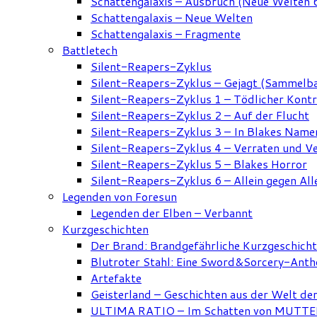
Schattengalaxis – Ausbruch (Neue Welten 
Schattengalaxis – Neue Welten
Schattengalaxis – Fragmente
Battletech
Silent-Reapers-Zyklus
Silent-Reapers-Zyklus – Gejagt (Sammelb
Silent-Reapers-Zyklus 1 – Tödlicher Kont
Silent-Reapers-Zyklus 2 – Auf der Flucht
Silent-Reapers-Zyklus 3 – In Blakes Name
Silent-Reapers-Zyklus 4 – Verraten und V
Silent-Reapers-Zyklus 5 – Blakes Horror
Silent-Reapers-Zyklus 6 – Allein gegen All
Legenden von Foresun
Legenden der Elben – Verbannt
Kurzgeschichten
Der Brand: Brandgefährliche Kurzgeschich
Blutroter Stahl: Eine Sword&Sorcery-Anth
Artefakte
Geisterland – Geschichten aus der Welt de
ULTIMA RATIO – Im Schatten von MUTTER: