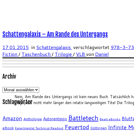
Schattengalaxis – Am Rande des Untergangs
17.01.2015
in
Schattengalaxis
verschlagwortet
978-3-7
Fiction
/
Taschenbuch
/
Trilogie
/
VLB
von
Daniel
Archiv
Archiv
Nein, Am Rande des Untergangs ist kein neues Buch. Tatsächlich
Schlagwörter
trägt jetzt nicht mehr länger den relativ langweiligen Titel Die Tr
Battletech
Amazon
Blutfa
Autorentipps
Anthologie
Beam eBooks
Feuertod
Infinite 
eBook
Göttingen
Experimental Technical Readout