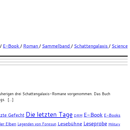
/
E-Book
/
Roman
/
Sammelband
/
Schattengalaxis
/
Science
bisherigen drei Schattengalaxis-Romane vorgenommen. Das Buch
ngs. […]
Die letzten Tage
E-Book
tzte Gefecht
E-Books
DRM
Leseprobe
Lesebühne
er Elben
Legenden von Foresun
Military