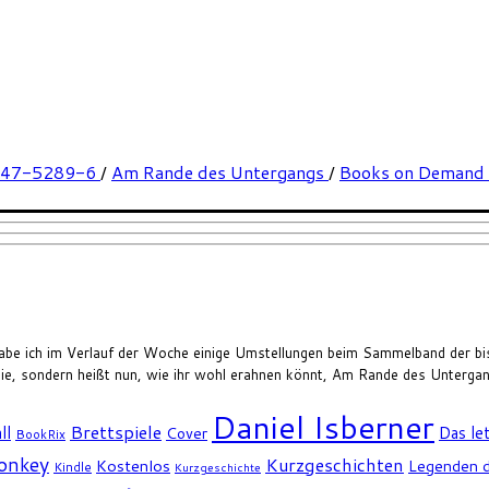
347-5289-6
/
Am Rande des Untergangs
/
Books on Demand
 habe ich im Verlauf der Woche einige Umstellungen beim Sammelband der 
ilogie, sondern heißt nun, wie ihr wohl erahnen könnt, Am Rande des Unterga
Daniel Isberner
Brettspiele
ll
Das le
Cover
BookRix
Monkey
Kurzgeschichten
Kostenlos
Legenden d
Kindle
Kurzgeschichte