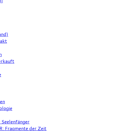
6)
and)
rakt
n
erkauft
e
ten
ologie
r Seelenfänger
 Fragmente der Zeit